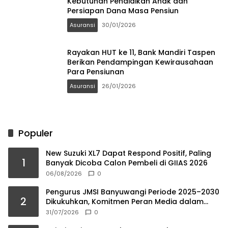
Kebutuhan Pendidikan Anak dan
Persiapan Dana Masa Pensiun
Asuransi
30/01/2026
Rayakan HUT ke 11, Bank Mandiri Taspen
Berikan Pendampingan Kewirausahaan
Para Pensiunan
Asuransi
26/01/2026
Populer
New Suzuki XL7 Dapat Respond Positif, Paling
1
Banyak Dicoba Calon Pembeli di GIIAS 2026
06/08/2026
0
Pengurus JMSI Banyuwangi Periode 2025–2030
2
Dikukuhkan, Komitmen Peran Media dalam
Investasi Daerah
31/07/2026
0