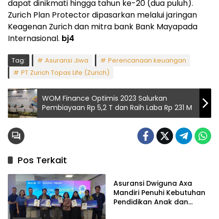
dapat dinikmati hingga tahun ke-20 (dua puluh).
Zurich Plan Protector dipasarkan melalui jaringan
Keagenan Zurich dan mitra bank Bank Mayapada
Internasional.
bj4
Tag:
Asuransi Jiwa
Perencanaan keuangan
PT Zurich Topas Life (Zurich)
WOM Finance Optimis 2023 Salurkan
Pembiayaan Rp 5,2 T dan Raih Laba Rp 231 M
Pos Terkait
Asuransi
Asuransi Dwiguna Axa
Mandiri Penuhi Kebutuhan
Pendidikan Anak dan
Persiapan Dana Masa