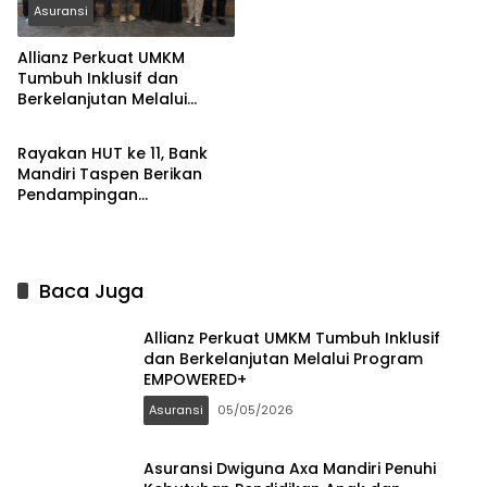
Pensiun
Asuransi
Allianz Perkuat UMKM
Tumbuh Inklusif dan
Berkelanjutan Melalui
Asuransi
Program EMPOWERED+
Rayakan HUT ke 11, Bank
Mandiri Taspen Berikan
Pendampingan
Kewirausahaan Para
Pensiunan
Baca Juga
Allianz Perkuat UMKM Tumbuh Inklusif
dan Berkelanjutan Melalui Program
EMPOWERED+
Asuransi
05/05/2026
Asuransi Dwiguna Axa Mandiri Penuhi