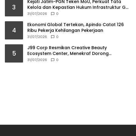
Kejati Jatim-PGN Teken MoU, Perkuat Tata
3
Kelola dan Kepastian Hukum Infrastruktur Gas
Bumi
31/07/2026
0
Ekonomi Global Tertekan, Apindo Catat 126
4
Ribu Pekerja Kehilangan Pekerjaan
31/07/2026
0
J99 Corp Resmikan Creative Beauty
5
Ecosystem Center, Menekraf Dorong
Ekosistem Industri Kreatif
31/07/2026
0