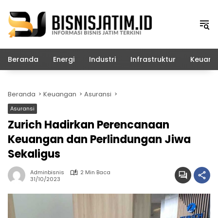
Langsung
ke
konten
Beranda
Energi
Industri
Infrastruktur
Keuang
Beranda
Keuangan
Asuransi
Asuransi
Zurich Hadirkan Perencanaan
Keuangan dan Perlindungan Jiwa
Sekaligus
Adminbisnis
2 Min Baca
31/10/2023