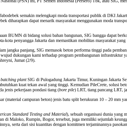
s Nasional (PSN) ini, PT Semen Indonesia (Persero) Tbk, atau SIG, 
Jabodebek semakin melengkapi moda transportasi publik di DKI Jakar
debek diharapkan dapat menarik masyarakat menggunakan moda transpor
ahaan BUMN di bidang solusi bahan bangunan, SIG bangga dapat berko
kota penyangga Jakarta dan memastikan mobilitas masyarakat yang leb
alam jangka panjang, SIG memasok beton performa tinggi pada pemb
h wujud dukungan kami terhadap program pembangunan infrastruktur y
reyni, Jumat (2/9).
i
batching plant
SIG di Pulogadung Jakarta Timur, Kuningan Jakarta Sela
tuhkan kuat tekan awal yang tinggi. Kemudian PileCrete, solusi beton
jenis pekerjaan pondasi tiang (
bore pile
) LRT, tiang pancang LRT, ja
 (material campuran beton) jenis batu split berukuran 10 – 20 mm ya
rican Standard Testing and Material
), sebuah organisasi dunia yang 
an di Maloko, Rumpin, Bogor, tersebut, juga memiliki sejumlah keunggul
ainnya, serta dari sisi kuantitas dengan komitmen terjaminannya pasokan