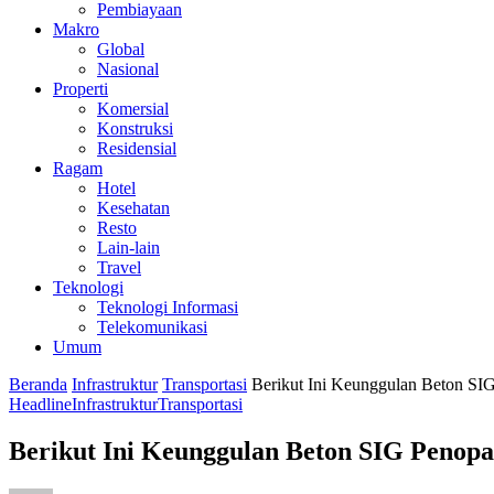
Pembiayaan
Makro
Global
Nasional
Properti
Komersial
Konstruksi
Residensial
Ragam
Hotel
Kesehatan
Resto
Lain-lain
Travel
Teknologi
Teknologi Informasi
Telekomunikasi
Umum
Beranda
Infrastruktur
Transportasi
Berikut Ini Keunggulan Beton SI
Headline
Infrastruktur
Transportasi
Berikut Ini Keunggulan Beton SIG Penop