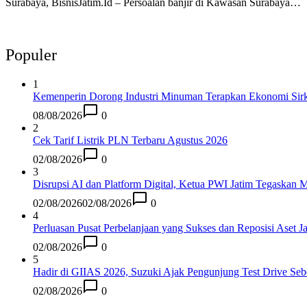
Surabaya, BisnisJatim.Id – Persoalan banjir di Kawasan Surabaya…
Populer
1
Kemenperin Dorong Industri Minuman Terapkan Ekonomi Sirk
08/08/2026
0
2
Cek Tarif Listrik PLN Terbaru Agustus 2026
02/08/2026
0
3
Disrupsi AI dan Platform Digital, Ketua PWI Jatim Tegaskan M
02/08/2026
02/08/2026
0
4
Perluasan Pusat Perbelanjaan yang Sukses dan Reposisi Aset J
02/08/2026
0
5
Hadir di GIIAS 2026, Suzuki Ajak Pengunjung Test Drive Se
02/08/2026
0