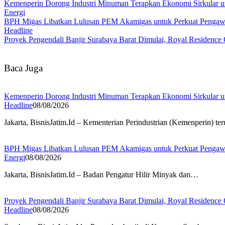
Kemenperin Dorong Industri Minuman Terapkan Ekonomi Sirkular u
Energi
BPH Migas Libatkan Lulusan PEM Akamigas untuk Perkuat Penga
Headline
Proyek Pengendali Banjir Surabaya Barat Dimulai, Royal Residence 
Baca Juga
Kemenperin Dorong Industri Minuman Terapkan Ekonomi Sirkular u
Headline
08/08/2026
Jakarta, BisnisJatim.Id – Kementerian Perindustrian (Kemenperin) 
BPH Migas Libatkan Lulusan PEM Akamigas untuk Perkuat Penga
Energi
08/08/2026
Jakarta, BisnisJatim.Id – Badan Pengatur Hilir Minyak dan…
Proyek Pengendali Banjir Surabaya Barat Dimulai, Royal Residence 
Headline
08/08/2026