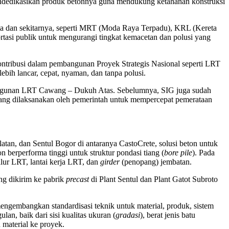
mendedikasikan produk betonnya guna mendukung ketahanan konstruksi
ta dan sekitarnya, seperti MRT (Moda Raya Terpadu), KRL (Kereta
tasi publik untuk mengurangi tingkat kemacetan dan polusi yang
ntribusi dalam pembangunan Proyek Strategis Nasional seperti LRT
ih lancar, cepat, nyaman, dan tanpa polusi.
angunan LRT Cawang – Dukuh Atas. Sebelumnya, SIG juga sudah
ang dilaksanakan oleh pemerintah untuk mempercepat pemerataan
tan, dan Sentul Bogor di antaranya CastoCrete, solusi beton untuk
 berperforma tinggi untuk struktur pondasi tiang (
bore pile
). Pada
lur LRT, lantai kerja LRT, dan
girder
(penopang) jembatan.
ng dikirim ke pabrik
precast
di Plant Sentul dan Plant Gatot Subroto
mengembangkan standardisasi teknik untuk material, produk, sistem
an, baik dari sisi kualitas ukuran (
gradasi
), berat jenis batu
 material ke proyek.