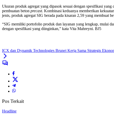
Ukuran produk agregat yang dipasok sesuai dengan spesifikasi yang 
pembuatan beton
precast
. Kombinasi keduanya memberikan kekuatan y
jenis, produk agregat SIG berada pada kisaran 2,59 yang membuat bet
“SIG memiliki portofolio produk dan layanan yang lengkap, mulai d
dengan spesifikasi yang diinginkan,” kata Vita Mahreyni. BJ5
ICX dan Dynamik Technologies Brunei Kerja Sama Strategis Ekon
Pos Terkait
Headline