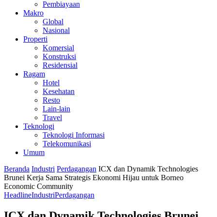
Pembiayaan
Makro
Global
Nasional
Properti
Komersial
Konstruksi
Residensial
Ragam
Hotel
Kesehatan
Resto
Lain-lain
Travel
Teknologi
Teknologi Informasi
Telekomunikasi
Umum
Beranda
Industri
Perdagangan
ICX dan Dynamik Technologies
Brunei Kerja Sama Strategis Ekonomi Hijau untuk Borneo
Economic Community
Headline
Industri
Perdagangan
ICX dan Dynamik Technologies Brunei