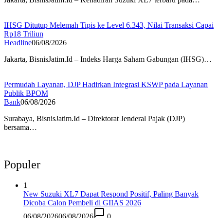
IHSG Ditutup Melemah Tipis ke Level 6.343, Nilai Transaksi Capai
Rp18 Triliun
Headline
06/08/2026
Jakarta, BisnisJatim.Id – Indeks Harga Saham Gabungan (IHSG)…
Permudah Layanan, DJP Hadirkan Integrasi KSWP pada Layanan
Publik BPOM
Bank
06/08/2026
Surabaya, BisnisJatim.Id – Direktorat Jenderal Pajak (DJP)
bersama…
Populer
1
New Suzuki XL7 Dapat Respond Positif, Paling Banyak
Dicoba Calon Pembeli di GIIAS 2026
06/08/2026
06/08/2026
0