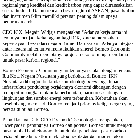
regional yang kredibel dan kredit karbon yang dapat ditransaksikan
secara inklusif. Dalam rencana besar regional ASEAN, pasar karbon
dan instrumen iklim memiliki peranan penting dalam upaya
penurunan emisi.
CEO ICX, Megain Widjaja mengatakan “Adanya kerja sama ini
tentunya menjadi kebanggaan bagi ICX, karena merupakan
kepercayaan besar dari negara Brunei Darussalam. Adanya integrasi
antar negara ini tentunya mengukuhkan sinergi Borneo Economic
Community melalui terciptanya gugusan ekonomi hijau terutama
untuk pasar karbon regional.”
Borneo Economic Community ini tentunya sejalan dengan rencana
Ibu Kota Negara Nusantara yang berlokasi di Borneo. IKN
Nusantara dibangun berlandaskan ideologi
green city,
dimana
infrastruktur pendukung berjalannya ekonomi dibangun dengan
mempertimbangkan faktor keberlanjutan, harmonisasi dengan
lingkungan dan sumber energi baru terbarukan. Kebutuhan akan
keseimbangan emisi di Borneo menjadi prioritas ketiga negara yang
berada di pulau Borneo.
Puan Haslina Taib, CEO Dynamik Technologies mengatakan,
“Menyadari pentingnya Borneo dan potensi Borneo untuk menjadi
pusat global bagi ekonomi hijau dunia, penciptaan pasar karbon
regional melalui platform teknologi perdagangan modern akan