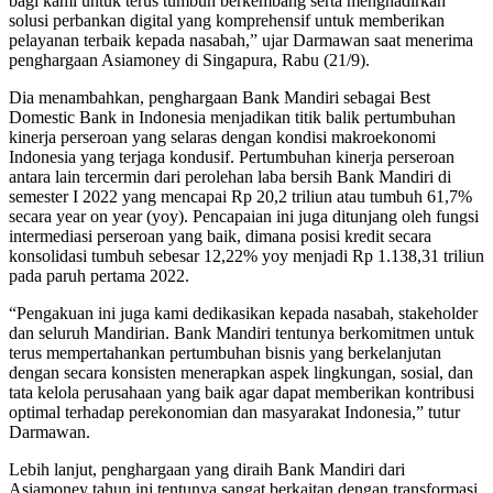
bagi kami untuk terus tumbuh berkembang serta menghadirkan
solusi perbankan digital yang komprehensif untuk memberikan
pelayanan terbaik kepada nasabah,” ujar Darmawan saat menerima
penghargaan Asiamoney di Singapura, Rabu (21/9).
Dia menambahkan, penghargaan Bank Mandiri sebagai Best
Domestic Bank in Indonesia menjadikan titik balik pertumbuhan
kinerja perseroan yang selaras dengan kondisi makroekonomi
Indonesia yang terjaga kondusif. Pertumbuhan kinerja perseroan
antara lain tercermin dari perolehan laba bersih Bank Mandiri di
semester I 2022 yang mencapai Rp 20,2 triliun atau tumbuh 61,7%
secara year on year (yoy). Pencapaian ini juga ditunjang oleh fungsi
intermediasi perseroan yang baik, dimana posisi kredit secara
konsolidasi tumbuh sebesar 12,22% yoy menjadi Rp 1.138,31 triliun
pada paruh pertama 2022.
“Pengakuan ini juga kami dedikasikan kepada nasabah, stakeholder
dan seluruh Mandirian. Bank Mandiri tentunya berkomitmen untuk
terus mempertahankan pertumbuhan bisnis yang berkelanjutan
dengan secara konsisten menerapkan aspek lingkungan, sosial, dan
tata kelola perusahaan yang baik agar dapat memberikan kontribusi
optimal terhadap perekonomian dan masyarakat Indonesia,” tutur
Darmawan.
Lebih lanjut, penghargaan yang diraih Bank Mandiri dari
Asiamoney tahun ini tentunya sangat berkaitan dengan transformasi