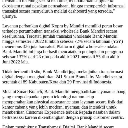
memantau rekening secara real time, mendaftarkan supplier ke
ekosistem rantai pasokan perusahaan, hingga memperoleh informasi
transaksi secara menyeluruh melalui dashboard yang tersedia,”
ujarnya.
Layanan perbankan digital Kopra by Mandiri memiliki peran besar
terhadap pertumbuhan transaksi wholesale Bank Mandiri secara
keseluruhan. Tercatat, jumlah transaksi wholesale Bank Mandiri
hingga semester I 2022 tumbuh sebesar 72% secara tahunan (YoY)
menembus 326 juta transaksi. Platform digital wholesale andalan
Bank Mandiri ini juga berhasil mencatatkan peningkatan pengguna
sebesar 137% dari 23 ribu pada akhir 2021 menjadi 55 ribu akhir
Juni 2022 lalu.
Tidak berhenti di situ, Bank Mandiri juga melanjutkan transformasi
digital dengan menghadirkan 241 Smart Branch by Mandiri secara
serentak di 89 Kabupaten/Kota dan 29 Provinsi di Indonesia.
Melalui Smart Branch, Bank Mandiri menghadirkan layanan cabang
yang mengedepankan peran teknologi namun tetap
mempertahankan physical appearance atau layanan secara fisik dari
kantor cabang yang lebih modern, nyaman, dan interaktif untuk
memberikan Customer Experience terbaik kepada nasabah dalam
bertransaksi karena dikembangkan dengan prinsip customer centric.
Dalam mendukung Transformasi Digital, Bank Mandiri secara