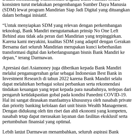
konsisten turut melakukan pengembangan Sumber Daya Manusia
(SDM) lewat program Mandirian Siap Jadi Digital yang dituangkan
dalam berbagai inisiatif.
“Untuk menyiapkan SDM yang relevan dengan perkembangan
teknologi, Bank Mandiri mengutamakan prinsip No One Left
Behind atau tidak ada peran dari Mandirian yang terpinggirkan.
Karena kami meyakini, kualitas SDM yang adaptif dengan Gerakan
Bersama dari seluruh Mandirian merupakan kunci keberhasilan
transformasi digital dan keberlangsungan bisnis Bank Mandiri ke
depan,” terang Darmawan.
Apresiasi dari Asiamoney juga diberikan kepada Bank Mandiri
melalui penganugerahan gelar sebagai Indonesian Best Bank in
Investment Research di tahun 2022 karena Bank Mandiri selalu
dapat melahirkan berbagai solusi perbankan serta rekomendasi
tindakan keuangan yang tepat kepada para nasabahnya, terlepas dari
pengaruh ketidakpastian gobal pada kondisi Panedmi COVID-19.
Hal ini sangat dirasakan manfaatnya khususnya oleh nasabah private
dan priority banking kelolaan dari unit bisnis Wealth Management.
Dengan didukung oleh tim riset dan ahli ekonomi yang kompeten,
nasabah tetap dapat merasakan layanan dan fasilitas eksklusif serta
pertumbuhan finansial yang optimal.
Lebih lanjut Darmawan menambahkan, seluruh aspirasi Bank