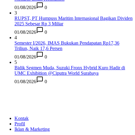
01/08/2026
0
3
RUPST, PT Humpuss Maritim Internasional Bagikan Dividen
2025 Sebesar Rp 3 Miliar
01/08/2026
0
4
Semester I/2026, IMAS Bukukan Pendapatan Rp17,36
Triliun, Naik 17,6 Persen
01/08/2026
0
5
Bidik Segmen Muda, Suzuki Fronx Hybrid Kuro Hadir di
UMC Exhibition @Ciputra World Surabaya
01/08/2026
0
Kontak
Profil
Iklan & Marketing