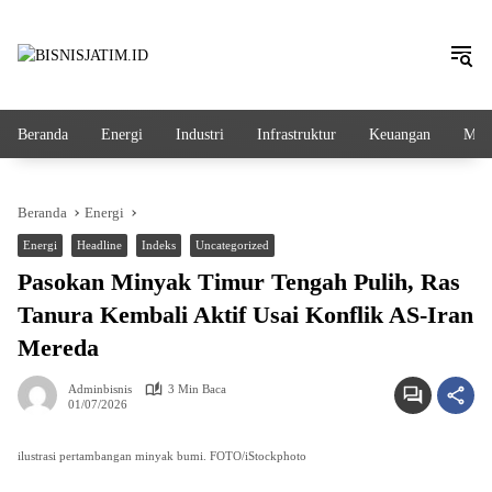
Langsung
ke
konten
Beranda
Energi
Industri
Infrastruktur
Keuangan
Mak
Beranda
Energi
Energi
Headline
Indeks
Uncategorized
Pasokan Minyak Timur Tengah Pulih, Ras
Tanura Kembali Aktif Usai Konflik AS-Iran
Mereda
Adminbisnis
3 Min Baca
01/07/2026
ilustrasi pertambangan minyak bumi. FOTO/iStockphoto