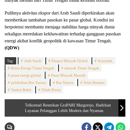
minyak mentah dari Timur Tengah mulai kembali normal.
Pulihnya aktivitas ekspor dari Arab Saudi diperkirakan akan
memberikan tambahan pasokan ke pasar global. Kondisi ini
berpotensi membantu menjaga stabilitas harga minyak dunia
sekaligus meredakan kekhawatiran terhadap gangguan pasokan
energi akibat konflik geopolitik di kawasan Timur Tengah.
(QDW)
Tag:
Arab Saudi
Ekspor Minyak Global
Ju'aymah.
Krisis Energi Timur Tengah
minyak Timur Tengah
pasar energi global
Pasar Minyak Mentah
pelabuhan Ras Tanura
Ras Tanura
Selat Hormuz
Tanker Bahri
Teluk Persia
Telkomsel Resmikan GraPARI Margorejo, Hadirkan
Layanan Pelanggan Lebih Modern dan Nyaman