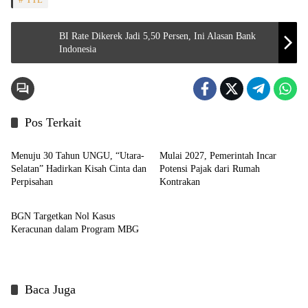
BI Rate Dikerek Jadi 5,50 Persen, Ini Alasan Bank
Indonesia
Pos Terkait
Indeks
Indeks
Menuju 30 Tahun UNGU, “Utara-
Mulai 2027, Pemerintah Incar
Selatan” Hadirkan Kisah Cinta dan
Potensi Pajak dari Rumah
Perpisahan
Kontrakan
Headline
BGN Targetkan Nol Kasus
Keracunan dalam Program MBG
Baca Juga