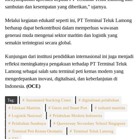
sambutan dan kesempatan yang diberikan,” ujarnya.
Melalui kegiatan edukatif seperti ini, PT Terminal Teluk Lamong
berharap dapat berkontribusi dalam memperluas wawasan
generasi muda mengenai sektor maritim dan logistik yang
semakin terintegrasi secara global.
Kunjungan dari institusi pendidikan internasional ini juga menjadi
refleksi meningkatnya pengakuan terhadap PT Terminal Teluk
Lamong sebagai salah satu terminal peti kemas modern yang
mengedepankan inovasi, digitalisasi, dan keberlanjutan di
Indonesia.
(OCE)
Tag:
Automated Stacking Crane
digitalisasi pelabuhan
Edukasi Maritim.
Green and Smart Port
industri maritim
Logistik Nasional
Pelabuhan Modern Indonesia
Pelabuhan Surabaya
Queensway Secondary School Singapura
Terminal Peti Kemas Otomatis
Terminal Teluk Lamong
TTL