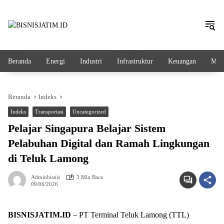
Langsung
ke
konten
Beranda
Energi
Industri
Infrastruktur
Keuangan
Mak
Beranda
Indeks
Indeks
Transportasi
Uncategorized
Pelajar Singapura Belajar Sistem
Pelabuhan Digital dan Ramah Lingkungan
di Teluk Lamong
Adminbisnis
3 Min Baca
09/06/2026
BISNISJATIM.ID
– PT Terminal Teluk Lamong (TTL)