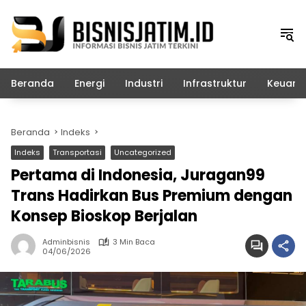
Langsung
ke
konten
Beranda
Energi
Industri
Infrastruktur
Keuang
Beranda
Indeks
Indeks
Transportasi
Uncategorized
Pertama di Indonesia, Juragan99
Trans Hadirkan Bus Premium dengan
Konsep Bioskop Berjalan
Adminbisnis
3 Min Baca
04/06/2026