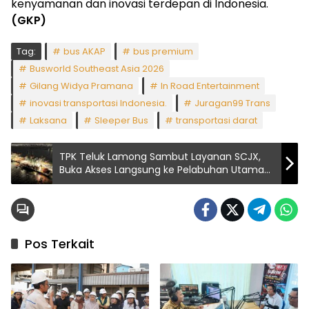
kenyamanan dan inovasi terdepan di Indonesia.
(GKP)
Tag:
bus AKAP
bus premium
Busworld Southeast Asia 2026
Gilang Widya Pramana
In Road Entertainment
inovasi transportasi Indonesia.
Juragan99 Trans
Laksana
Sleeper Bus
transportasi darat
TPK Teluk Lamong Sambut Layanan SCJX,
Buka Akses Langsung ke Pelabuhan Utama
Tiongkok Selatan
Pos Terkait