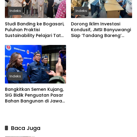
Indeks
Indeks
Studi Banding ke Bogasari,
Dorong Iklim Investasi
Puluhan Praktisi
Kondusif, JMSI Banyuwangi
Sustainability Pelajari Tata
Siap ‘Tandang Bareng’
Kelola Industri
Pemkab dan Investor
Berkelanjutan
Indeks
Bangkitkan Semen Kujang,
SIG Bidik Penguatan Pasar
Bahan Bangunan di Jawa
Barat
Baca Juga