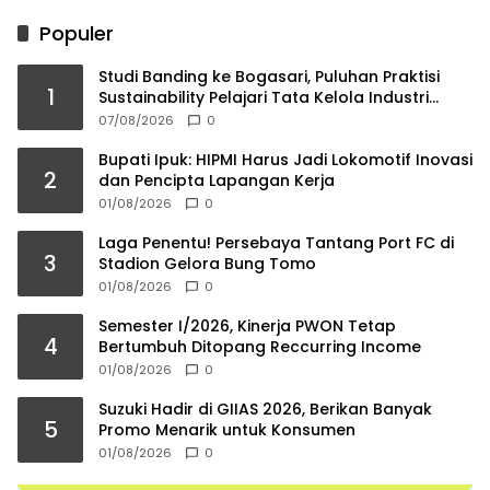
Populer
Studi Banding ke Bogasari, Puluhan Praktisi
1
Sustainability Pelajari Tata Kelola Industri
Berkelanjutan
07/08/2026
0
Bupati Ipuk: HIPMI Harus Jadi Lokomotif Inovasi
2
dan Pencipta Lapangan Kerja
01/08/2026
0
Laga Penentu! Persebaya Tantang Port FC di
3
Stadion Gelora Bung Tomo
01/08/2026
0
Semester I/2026, Kinerja PWON Tetap
4
Bertumbuh Ditopang Reccurring Income
01/08/2026
0
Suzuki Hadir di GIIAS 2026, Berikan Banyak
5
Promo Menarik untuk Konsumen
01/08/2026
0