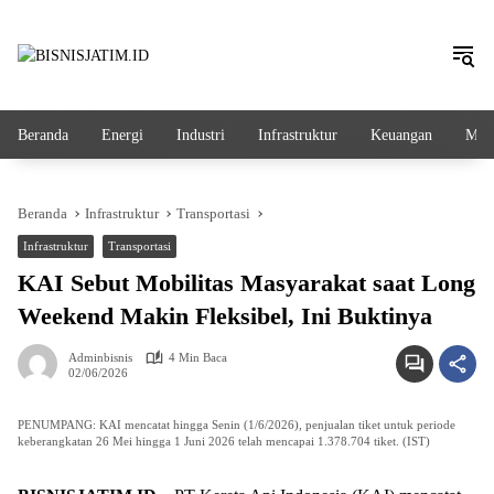
Langsung
ke
konten
Beranda
Energi
Industri
Infrastruktur
Keuangan
Mak
Beranda
Infrastruktur
Transportasi
Infrastruktur
Transportasi
KAI Sebut Mobilitas Masyarakat saat Long
Weekend Makin Fleksibel, Ini Buktinya
Adminbisnis
4 Min Baca
02/06/2026
PENUMPANG: KAI mencatat hingga Senin (1/6/2026), penjualan tiket untuk periode
keberangkatan 26 Mei hingga 1 Juni 2026 telah mencapai 1.378.704 tiket. (IST)