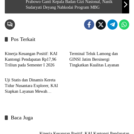
Prabowo Ganti Kepala Badan Gizi Nasional, Nanik
Sudaryati Deyang Nahkodai Program MBG
Pos Terkait
Indeks
Indeks
Kinerja Keuangan Positif: KAI
Terminal Teluk Lamong dan
Kantongi Pendapatan Rp17,96
GINSI Jatim Bersinergi
Triliun pada Semester I 2026
Tingkatkan Kualitas Layanan
Indeks
Uji Statis dan Dinamis Kereta
Tidur Nusantara Explorer, KAI
Siapkan Layanan Mewah
Berkonsep Nusantara
Baca Juga
Kinerja Keuangan Positif: KAI Kantongi Pendapatan