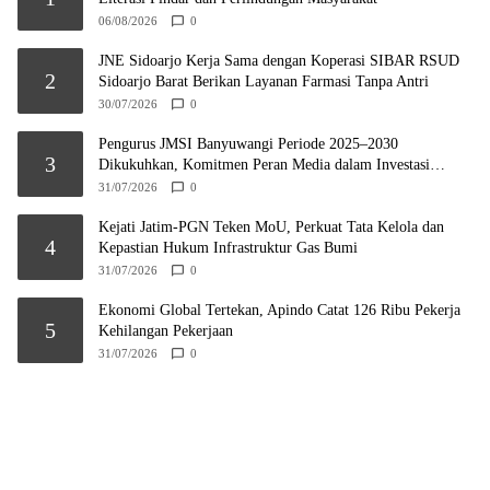
06/08/2026
0
JNE Sidoarjo Kerja Sama dengan Koperasi SIBAR RSUD
2
Sidoarjo Barat Berikan Layanan Farmasi Tanpa Antri
30/07/2026
0
Pengurus JMSI Banyuwangi Periode 2025–2030
3
Dikukuhkan, Komitmen Peran Media dalam Investasi
Daerah
31/07/2026
0
Kejati Jatim-PGN Teken MoU, Perkuat Tata Kelola dan
4
Kepastian Hukum Infrastruktur Gas Bumi
31/07/2026
0
Ekonomi Global Tertekan, Apindo Catat 126 Ribu Pekerja
5
Kehilangan Pekerjaan
31/07/2026
0