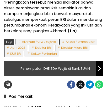
“Peningkatan tersebut menjadi indikator bahwa
akses pembiayaan produktif semakin luas dan
mampu menjangkau lebih banyak masyarakat,
sekaligus memperkuat peran BRI dalam mendorong
pertumbuhan ekonomi kerakyatan yang inklusif dan
berkelanjutan,” pungkas Akhmad.
(fia)
Tag:
Akhmad Purwakajaya
Akses Permodalan
April 2026
Debitur BRI
Direktur Micro BRI
KUR BRI
Sektor Pertanian
Penempatan DHE SDA Wajib di Bank BUMN
Pos Terkait
Headline
Bank