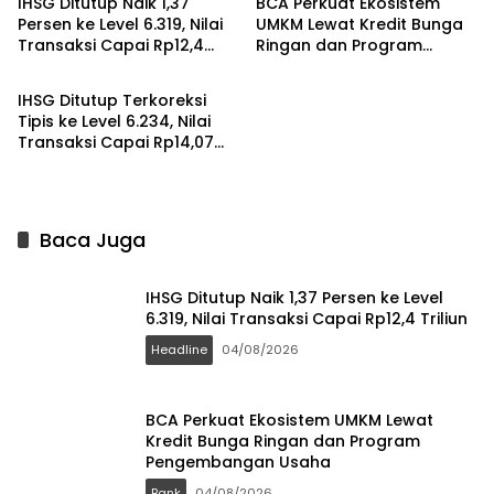
IHSG Ditutup Naik 1,37
BCA Perkuat Ekosistem
Persen ke Level 6.319, Nilai
UMKM Lewat Kredit Bunga
Transaksi Capai Rp12,4
Ringan dan Program
Headline
Triliun
Pengembangan Usaha
IHSG Ditutup Terkoreksi
Tipis ke Level 6.234, Nilai
Transaksi Capai Rp14,07
Triliun
Baca Juga
IHSG Ditutup Naik 1,37 Persen ke Level
6.319, Nilai Transaksi Capai Rp12,4 Triliun
Headline
04/08/2026
BCA Perkuat Ekosistem UMKM Lewat
Kredit Bunga Ringan dan Program
Pengembangan Usaha
Bank
04/08/2026