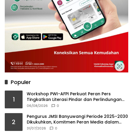
Populer
Workshop PWI-AFPI Perkuat Peran Pers
1
Tingkatkan Literasi Pindar dan Perlindungan
Masyarakat
06/08/2026
0
Pengurus JMSI Banyuwangi Periode 2025–2030
2
Dikukuhkan, Komitmen Peran Media dalam
Investasi Daerah
31/07/2026
0