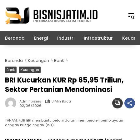
Langsung
ke
konten
Beranda
Energi
Industri
Infrastruktur
Keuang
Beranda
Keuangan
Bank
Bank
Keuangan
BRI Kucurkan KUR Rp 65,95 Triliun,
Sektor Pertanian Mendominasi
Adminbisnis
3 Min Baca
02/06/2026
TANAM: KUR BRI membantu petani dalam memperoleh pembiayaan
dengan bunga ringan. (IST)