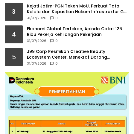
Kejati Jatim-PGN Teken MoU, Perkuat Tata
3
Kelola dan Kepastian Hukum Infrastruktur Gas
Bumi
31/07/2026
0
Ekonomi Global Tertekan, Apindo Catat 126
4
Ribu Pekerja Kehilangan Pekerjaan
31/07/2026
0
J99 Corp Resmikan Creative Beauty
5
Ecosystem Center, Menekraf Dorong
Ekosistem Industri Kreatif
31/07/2026
0