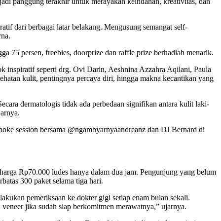
adi panggung terakhir untuk merayakan keindahan, kreativitas, dan
ratif dari berbagai latar belakang. Mengusung semangat self-
rna.
 75 persen, freebies, doorprize dan raffle prize berhadiah menarik.
inspiratif seperti drg. Ovi Darin, Aeshnina Azzahra Aqilani, Paula
hatan kulit, pentingnya percaya diri, hingga makna kecantikan yang
cara dermatologis tidak ada perbedaan signifikan antara kulit laki-
jarnya.
araoke session bersama @ngambyarnyaandreanz dan DJ Bernard di
e seharga Rp70.000 ludes hanya dalam dua jam. Pengunjung yang belum
tas 300 paket selama tiga hari.
akukan pemeriksaan ke dokter gigi setiap enam bulan sekali.
tau veneer jika sudah siap berkomitmen merawatnya,” ujarnya.