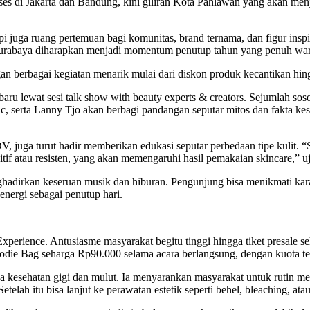
s di Jakarta dan Bandung, kini giliran Kota Pahlawan yang akan menj
api juga ruang pertemuan bagi komunitas, brand ternama, dan figur inspi
 Surabaya diharapkan menjadi momentum penutup tahun yang penuh wa
 berbagai kegiatan menarik mulai dari diskon produk kecantikan hingga
 lewat sesi talk show with beauty experts & creators. Sejumlah sosok 
 serta Lanny Tjo akan berbagi pandangan seputar mitos dan fakta kese
 juga turut hadir memberikan edukasi seputar perbedaan tipe kulit. “Se
tif atau resisten, yang akan memengaruhi hasil pemakaian skincare,” u
nghadirkan keseruan musik dan hiburan. Pengunjung bisa menikmati k
nergi sebagai penutup hari.
 Experience. Antusiasme masyarakat begitu tinggi hingga tiket presal
e Bag seharga Rp90.000 selama acara berlangsung, dengan kuota terba
 kesehatan gigi dan mulut. Ia menyarankan masyarakat untuk rutin mel
etelah itu bisa lanjut ke perawatan estetik seperti behel, bleaching, a