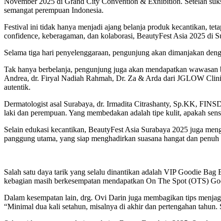
November 2025 di Grand City Convention & Exhibition. Setelah sukse
semangat perempuan Indonesia.
Festival ini tidak hanya menjadi ajang belanja produk kecantikan, tet
confidence, keberagaman, dan kolaborasi, BeautyFest Asia 2025 di
Selama tiga hari penyelenggaraan, pengunjung akan dimanjakan dengan
Tak hanya berbelanja, pengunjung juga akan mendapatkan wawasan baru
Andrea, dr. Firyal Nadiah Rahmah, Dr. Za & Arda dari JGLOW Clinic,
autentik.
Dermatologist asal Surabaya, dr. Irmadita Citrashanty, Sp.KK, FINSDV,
laki dan perempuan. Yang membedakan adalah tipe kulit, apakah sensi
Selain edukasi kecantikan, BeautyFest Asia Surabaya 2025 juga me
panggung utama, yang siap menghadirkan suasana hangat dan penuh e
Salah satu daya tarik yang selalu dinantikan adalah VIP Goodie Bag
kebagian masih berkesempatan mendapatkan On The Spot (OTS) Goodi
Dalam kesempatan lain, drg. Ovi Darin juga membagikan tips menjaga
“Minimal dua kali setahun, misalnya di akhir dan pertengahan tahun. S