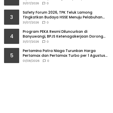
2026
31/07/2026
0
Safety Forum 2026, TPK Teluk Lamong
3
Tingkatkan Budaya HSSE Menuju Pelabuhan
Berkelas Dunia
31/07/2026
0
Program PEKA Resmi Diluncurkan di
4
Banyuwangi, BPJS Ketenagakerjaan Dorong
Ahli Waris Jadi Wirausaha
31/07/2026
0
Pertamina Patra Niaga Turunkan Harga
5
Pertamax dan Pertamax Turbo per 1 Agustus
2026
01/08/2026
0