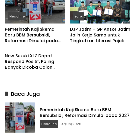
Headline
Bank
Pemerintah Kaji Skema
DJP Jatim – GP Ansor Jatim
Baru BBM Bersubsidi,
Jalin Kerja Sama untuk
Reformasi Dimulai pada
Tingkatkan Literasi Pajak
Headline
2027
New Suzuki XL7 Dapat
Respond Positif, Paling
Banyak Dicoba Calon
Pembeli di GIIAS 2026
Baca Juga
Pemerintah Kaji Skema Baru BBM
Bersubsidi, Reformasi Dimulai pada 2027
Headline
07/08/2026