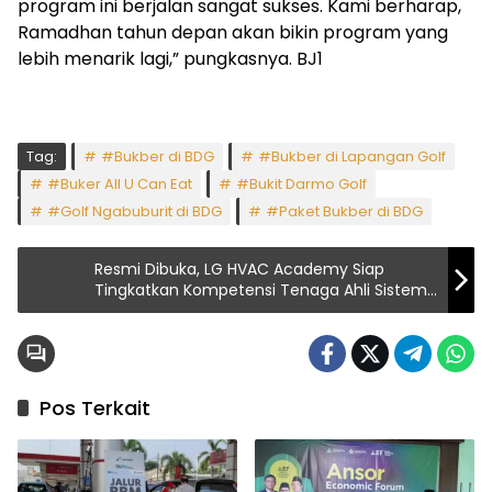
program ini berjalan sangat sukses. Kami berharap,
Ramadhan tahun depan akan bikin program yang
lebih menarik lagi,” pungkasnya. BJ1
Tag:
#Bukber di BDG
#Bukber di Lapangan Golf
#Buker All U Can Eat
#Bukit Darmo Golf
#Golf Ngabuburit di BDG
#Paket Bukber di BDG
Resmi Dibuka, LG HVAC Academy Siap
Tingkatkan Kompetensi Tenaga Ahli Sistem
AC Komersial
Pos Terkait