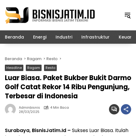
Langsung
ke
konten
Beranda
Energi
Industri
Infrastruktur
Keuang
Beranda
Ragam
Resto
Headline
Ragam
Resto
Luar Biasa. Paket Bukber Bukit Darmo
Golf Catat Rekor 14 Ribu Pengunjung,
Terbesar di Indonesia
Adminbisnis
4 Min Baca
28/03/2025
Surabaya, BisnisJatim.Id –
Sukses Luar Biasa. Itulah