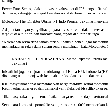
kalangan.
Power Fund Series, adalah inovasi revolusioner di IPS dengan fitur-f
dan besar, sehingga terwujud keadilan sosial di dunia investasi reksa
Moleonoto The, Direktur Utama, PT Indo Premier Sekuritas menyamp
Adapun tantangan yang dihadapi para investor retail dalam investasi 
terpaku di akhir hari dan transaksi yang terjadi di akhir hari juga.
“Kelemahan reksa dana saham tersebut harus dibenahi agar memenuhi
memanfaatkan reksa dana saham secara maksimal,” kata Moleonoto, S
GARAP RITEL REKSADANA:
Marco Rijkaard Pereira men
Sekuritas)
Inisiatif ini juga bertujuan mendukung misi Bursa Efek Indonesia (BE
dirancang untuk menjawab kelemahan reksa dana saham dan reksa d
Kini masyarakat dapat memanfaatkan harga real-time sesuai moment
Keunggulan lainnya adalah transaksi yang fleksibel bisa dilakukan pa
“Jika masyarakat ingin memanfaatkan harga real-time dapat bertransa
Sementara komposisi portofolio yang transparan 100% memberikan ke