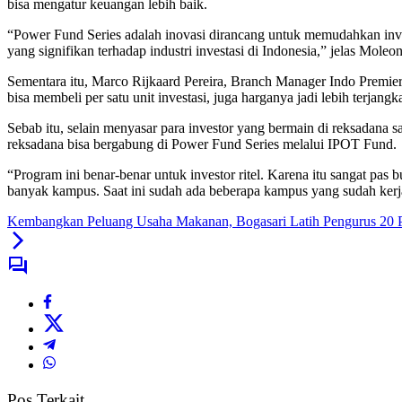
bisa mengatur keuangan lebih baik.
“Power Fund Series adalah inovasi dirancang untuk memudahkan inves
yang signifikan terhadap industri investasi di Indonesia,” jelas Moleo
Sementara itu, Marco Rijkaard Pereira, Branch Manager Indo Premi
bisa membeli per satu unit investasi, juga harganya jadi lebih terjangk
Sebab itu, selain menyasar para investor yang bermain di reksadana 
reksadana bisa bergabung di Power Fund Series melalui IPOT Fund.
“Program ini benar-benar untuk investor ritel. Karena itu sangat p
banyak kampus. Saat ini sudah ada beberapa kampus yang sudah ker
Kembangkan Peluang Usaha Makanan, Bogasari Latih Pengurus 20 P
Pos Terkait