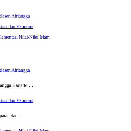
elasan Airlangga
stasi dan Ekonomi
lementasi Nilai-Nilai Islam
elasan Airlangga
langga Hartarto,…
stasi dan Ekonomi
epatan dan…
lementasi Nilai-Nilai Islam