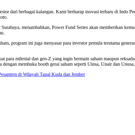
tor dari berbagai kalangan. Kami berharap inovasi terbaru di Indo P
noto.
er Surabaya, menambahkan, Power Fund Series akan memberikan kemuda
au.
saham, program ini juga menyasar para investor pemula terutama genera
as buat para milenial dan gen-Z yang ingin bermain saham maupun reksa
ja dengan membuka booth gerai saham seperti Uinsa, Unair dan Unusa
esantren di Wilayah Tapal Kuda dan Jember