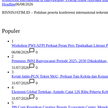
Headline
06/08/2026
BISNISJATIM.ID – Puluhan peserta konferensi internasional terke
Populer
1
Workshop PWI-AFPI Perkuat Peran Pers Tingkatkan Literasi P
06/08/2026
0
2
Pengurus JMSI Banyuwangi Periode 2025–2030 Dikukuhkan, 
31/07/2026
0
3
Kejati Jatim-PGN Teken MoU, Perkuat Tata Kelola dan Kepas
31/07/2026
0
4
Ekonomi Global Tertekan, Apindo Catat 126 Ribu Pekerja Keh
31/07/2026
0
5
J99 Corp Resmikan Creative Beauty Ecosystem Center, Menekr