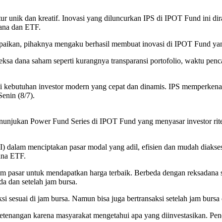
itur unik dan kreatif. Inovasi yang diluncurkan IPS di IPOT Fund ini 
dana dan ETF.
aikan, pihaknya mengaku berhasil membuat inovasi di IPOT Fund yang
reksa dana saham seperti kurangnya transparansi portofolio, waktu pen
 kebutuhan investor modern yang cepat dan dinamis. IPS memperkenal
enin (8/7).
unjukan Power Fund Series di IPOT Fund yang menyasar investor ritel
I) dalam menciptakan pasar modal yang adil, efisien dan mudah diakses 
ana ETF.
um pasar untuk mendapatkan harga terbaik. Berbeda dengan reksadana
da dan setelah jam bursa.
ksi sesuai di jam bursa. Namun bisa juga bertransaksi setelah jam burs
tenangan karena masyarakat mengetahui apa yang diinvestasikan. Pen