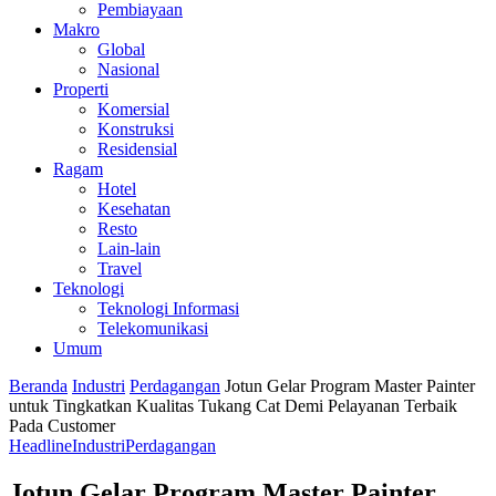
Pembiayaan
Makro
Global
Nasional
Properti
Komersial
Konstruksi
Residensial
Ragam
Hotel
Kesehatan
Resto
Lain-lain
Travel
Teknologi
Teknologi Informasi
Telekomunikasi
Umum
Beranda
Industri
Perdagangan
Jotun Gelar Program Master Painter
untuk Tingkatkan Kualitas Tukang Cat Demi Pelayanan Terbaik
Pada Customer
Headline
Industri
Perdagangan
Jotun Gelar Program Master Painter