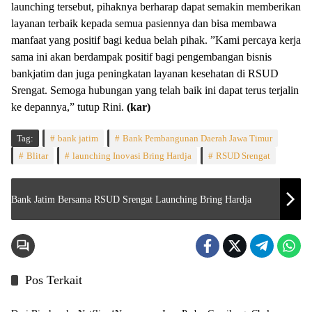
launching tersebut, pihaknya berharap dapat semakin memberikan
layanan terbaik kepada semua pasiennya dan bisa membawa
manfaat yang positif bagi kedua belah pihak. ”Kami percaya kerja
sama ini akan berdampak positif bagi pengembangan bisnis
bankjatim dan juga peningkatan layanan kesehatan di RSUD
Srengat. Semoga hubungan yang telah baik ini dapat terus terjalin
ke depannya,” tutup Rini.
(kar)
Tag:
bank jatim
Bank Pembangunan Daerah Jawa Timur
Blitar
launching Inovasi Bring Hardja
RSUD Srengat
Bank Jatim Bersama RSUD Srengat Launching Bring Hardja
Pos Terkait
Indeks
Headline