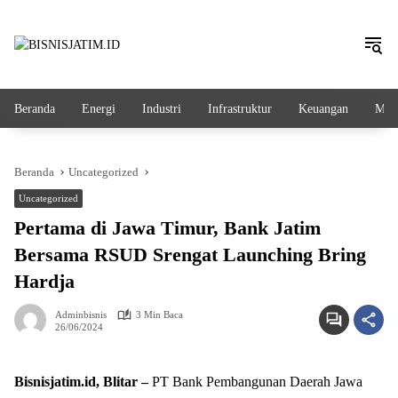
Langsung
ke
konten
Beranda
Energi
Industri
Infrastruktur
Keuangan
Mak
Beranda
Uncategorized
Uncategorized
Pertama di Jawa Timur, Bank Jatim
Bersama RSUD Srengat Launching Bring
Hardja
Adminbisnis
3 Min Baca
26/06/2024
Bisnisjatim.id, Blitar –
PT Bank Pembangunan Daerah Jawa