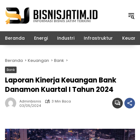
Langsung
ke
konten
Beranda
Energi
Industri
Infrastruktur
Keuang
Beranda
Keuangan
Bank
Bank
Laporan Kinerja Keuangan Bank
Danamon Kuartal I Tahun 2024
Adminbisnis
3 Min Baca
03/05/2024