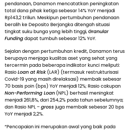
pendanaan, Danamon mencatatkan peningkatan
total dana pihak ketiga sebesar 14% YoY menjadi
Rp143,2 triliun. Meskipun pertumbuhan pendanaan
beralih ke Deposito Berjangka ditengah situasi
tingkat suku bunga yang lebih tinggi,
Granular
Funding
dapat tumbuh sebesar 12% YoY.
Sejalan dengan pertumbuhan kredit, Danamon terus
berupaya menjaga kualitas aset yang sehat yang
tercermin pada beberapa indikator kunci meliputi:
Rasio
Loan at Risk
(LAR) (termasuk restrukturisasi
Covid-19 yang masih direlaksasi) membaik sebesar
70 basis poin (bps) YoY menjadi 12%; Rasio cakupan
Non-Performing Loan
(NPL) berhasil meningkat
menjadi 261,8%, dari 254,2% pada tahun sebelumnya;
dan Rasio NPL –
gross
juga membaik sebesar 20 bps
YoY menjadi 2,2%.
“Pencapaian ini merupakan awal yang baik pada