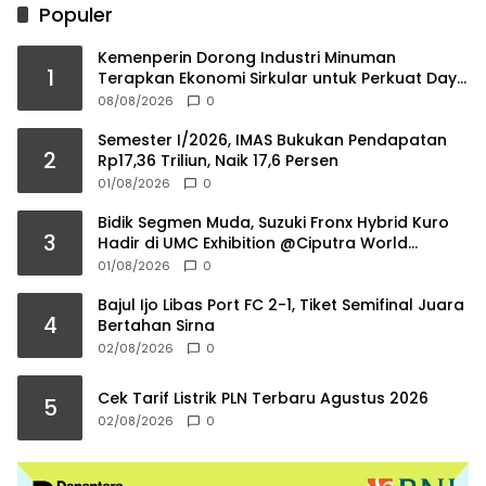
Populer
Kemenperin Dorong Industri Minuman
1
Terapkan Ekonomi Sirkular untuk Perkuat Daya
Saing
08/08/2026
0
Semester I/2026, IMAS Bukukan Pendapatan
2
Rp17,36 Triliun, Naik 17,6 Persen
01/08/2026
0
Bidik Segmen Muda, Suzuki Fronx Hybrid Kuro
3
Hadir di UMC Exhibition @Ciputra World
Surabaya
01/08/2026
0
Bajul Ijo Libas Port FC 2-1, Tiket Semifinal Juara
4
Bertahan Sirna
02/08/2026
0
Cek Tarif Listrik PLN Terbaru Agustus 2026
5
02/08/2026
0