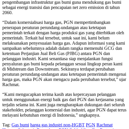
pengembangan infrastruktur gas bumi guna mendukung gas bumi
sebagai energi transisi dan pencapaian net zero emission di tahun
2060.
“Dalam komersialisasi harga gas, PGN mempertimbangkan
penerapan peraturan perundang-undangan atau ketetapan
pemerintah terkait dengan harga produksi gas yang diterbitkan oleh
pemerintah. Terkait hal tersebut, untuk saat ini, kami belum
melaksanakan penyesuaian harga gas. Adapun informasi yang kami
sampaikan sebelumnya adalah dalam rangka memenuhi GCG dan
ketentuan Perjanjian Jual Beli Gas (PJBG) antara PGN dan
pelanggan industri. Kami senantiasa siap menjalankan fungsi
penyaluran gas bumi kepada pelanggan sesuai lingkup peran kami
di Midstream dan Downstream. Sekiranya terdapat perubahan
peraturan perundang-undangan atau ketetapan pemerintah mengenai
harga gas, maka PGN akan mengacu pada perubahan tersebut,” ujar
Rachmat.
“Kami mengucapkan terima kasih atas kepercayaan pelanggan
untuk menggunakan energi baik gas dari PGN dan kerjasama yang
terjalin selama ini. Kami juga mengharapkan dukungan dari seluruh
stakeholder, pelanggan komersial dan industri, agar PGN dapat terus
melayani kebutuhan energi di Indonesia,” ungkapnya.
Tag:
Gas bumi
harga gas industri non-HGBT
PGN
Rachmat