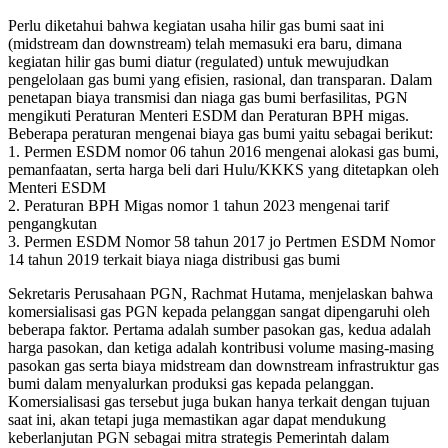
Perlu diketahui bahwa kegiatan usaha hilir gas bumi saat ini
(midstream dan downstream) telah memasuki era baru, dimana
kegiatan hilir gas bumi diatur (regulated) untuk mewujudkan
pengelolaan gas bumi yang efisien, rasional, dan transparan. Dalam
penetapan biaya transmisi dan niaga gas bumi berfasilitas, PGN
mengikuti Peraturan Menteri ESDM dan Peraturan BPH migas.
Beberapa peraturan mengenai biaya gas bumi yaitu sebagai berikut:
1. Permen ESDM nomor 06 tahun 2016 mengenai alokasi gas bumi,
pemanfaatan, serta harga beli dari Hulu/KKKS yang ditetapkan oleh
Menteri ESDM
2. Peraturan BPH Migas nomor 1 tahun 2023 mengenai tarif
pengangkutan
3. Permen ESDM Nomor 58 tahun 2017 jo Pertmen ESDM Nomor
14 tahun 2019 terkait biaya niaga distribusi gas bumi
Sekretaris Perusahaan PGN, Rachmat Hutama, menjelaskan bahwa
komersialisasi gas PGN kepada pelanggan sangat dipengaruhi oleh
beberapa faktor. Pertama adalah sumber pasokan gas, kedua adalah
harga pasokan, dan ketiga adalah kontribusi volume masing-masing
pasokan gas serta biaya midstream dan downstream infrastruktur gas
bumi dalam menyalurkan produksi gas kepada pelanggan.
Komersialisasi gas tersebut juga bukan hanya terkait dengan tujuan
saat ini, akan tetapi juga memastikan agar dapat mendukung
keberlanjutan PGN sebagai mitra strategis Pemerintah dalam