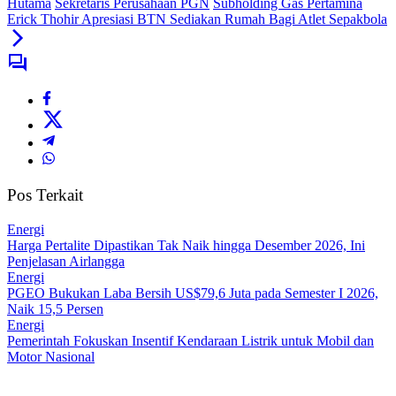
Hutama
Sekretaris Perusahaan PGN
Subholding Gas Pertamina
Erick Thohir Apresiasi BTN Sediakan Rumah Bagi Atlet Sepakbola
Pos Terkait
Energi
Harga Pertalite Dipastikan Tak Naik hingga Desember 2026, Ini
Penjelasan Airlangga
Energi
PGEO Bukukan Laba Bersih US$79,6 Juta pada Semester I 2026,
Naik 15,5 Persen
Energi
Pemerintah Fokuskan Insentif Kendaraan Listrik untuk Mobil dan
Motor Nasional