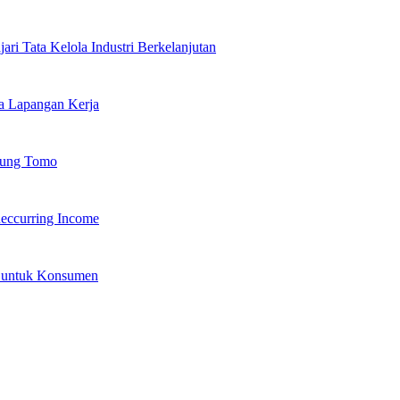
jari Tata Kelola Industri Berkelanjutan
ta Lapangan Kerja
 Bung Tomo
eccurring Income
k untuk Konsumen