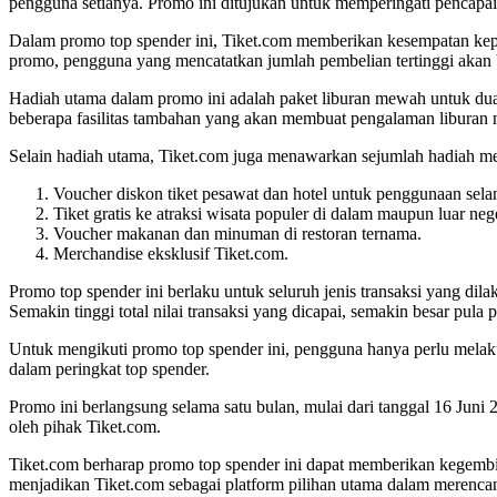
pengguna setianya. Promo ini ditujukan untuk memperingati pencapa
Dalam promo top spender ini, Tiket.com memberikan kesempatan kepad
promo, pengguna yang mencatatkan jumlah pembelian tertinggi aka
Hadiah utama dalam promo ini adalah paket liburan mewah untuk dua o
beberapa fasilitas tambahan yang akan membuat pengalaman liburan m
Selain hadiah utama, Tiket.com juga menawarkan sejumlah hadiah mena
Voucher diskon tiket pesawat dan hotel untuk penggunaan sela
Tiket gratis ke atraksi wisata populer di dalam maupun luar nege
Voucher makanan dan minuman di restoran ternama.
Merchandise eksklusif Tiket.com.
Promo top spender ini berlaku untuk seluruh jenis transaksi yang dila
Semakin tinggi total nilai transaksi yang dicapai, semakin besar pu
Untuk mengikuti promo top spender ini, pengguna hanya perlu melakuk
dalam peringkat top spender.
Promo ini berlangsung selama satu bulan, mulai dari tanggal 16 Ju
oleh pihak Tiket.com.
Tiket.com berharap promo top spender ini dapat memberikan kegembi
menjadikan Tiket.com sebagai platform pilihan utama dalam merencan