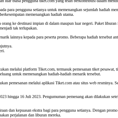
ian luar biasa pengguna tiket.com yang telah berkontribusi dalam me
a para pengguna setianya untuk memenangkan sejumlah hadiah menarik 
n berkesempatan memenangkan hadiah utama.
rang ke destinasi impian di dalam maupun luar negeri. Paket liburan 
enjadi tak terlupakan.
rik lainnya kepada para peserta promo. Beberapa hadiah tersebut anta
njutnya.
ri.
kukan melalui platform Tiket.com, termasuk pemesanan tiket pesawat, tike
la peluang untuk memenangkan hadiah-hadiah menarik tersebut.
an pemesanan melalui aplikasi Tiket.com atau situs web resminya. Seti
ni 2023 hingga 16 Juli 2023. Pengumuman pemenang akan dilakukan set
raan dan kepuasan ekstra bagi para pengguna setianya. Dengan promo 
akan perjalanan dan liburan mereka.