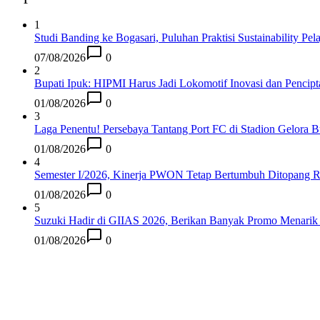
1
Studi Banding ke Bogasari, Puluhan Praktisi Sustainability Pela
07/08/2026
0
2
Bupati Ipuk: HIPMI Harus Jadi Lokomotif Inovasi dan Pencip
01/08/2026
0
3
Laga Penentu! Persebaya Tantang Port FC di Stadion Gelora
01/08/2026
0
4
Semester I/2026, Kinerja PWON Tetap Bertumbuh Ditopang R
01/08/2026
0
5
Suzuki Hadir di GIIAS 2026, Berikan Banyak Promo Menari
01/08/2026
0