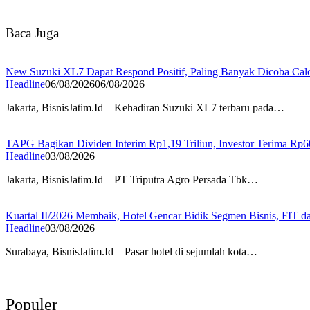
Baca Juga
New Suzuki XL7 Dapat Respond Positif, Paling Banyak Dicoba Cal
Headline
06/08/2026
06/08/2026
Jakarta, BisnisJatim.Id – Kehadiran Suzuki XL7 terbaru pada…
TAPG Bagikan Dividen Interim Rp1,19 Triliun, Investor Terima Rp
Headline
03/08/2026
Jakarta, BisnisJatim.Id – PT Triputra Agro Persada Tbk…
Kuartal II/2026 Membaik, Hotel Gencar Bidik Segmen Bisnis, FIT da
Headline
03/08/2026
Surabaya, BisnisJatim.Id – Pasar hotel di sejumlah kota…
Populer