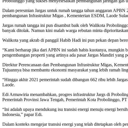
Probolinggo yang sukses menyelesaikan pembangunan jaringan gas 
Dalam peresmian Jargas untuk rumah tangga tahun anggaran APBN 202
pembangunan Infrastruktur Migas , Kementerian ESDM, Laode Sula
Jargas rumah tangga ini pun disambut baik oleh Walikota Probolinggo
banyak ditolak. Namun kini malah warga rebutan minta diprioritask
Walikota yang akrab di panggil Habib Hadi ini pun pekan depan be
“Kami berharap jika dari APBN ini sudah habis kuotanya, mungkin b
pengembangan properti yang artinya ada pasar Jargas Mandiri yang pot
Direktur Perencanaan dan Pembangunan Infrastruktur Migas, Keme
Tujuannya bisa membantu ekonomi masyarakat yang lebih ramah lin
“Hingga akhir 2021 pemerintah sudah dibangun 662 ribu lebih Jargas
Laode.
Edi Armawiria menambahkan, progres infrastruktur Jargs di Proboli
Pemerintah Provinsi Jawa Tengah, Pemerintah Kota Probolinggo, 
“Ini adalah upaya mendukung isu transisi energi menuju energi bersih
Indonesia,” papar Edi.
Dalam konteks mengejar transisi energi yang telah ditetapkan oleh 