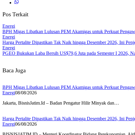
Pos Terkait
Energi
BPH Migas Libatkan Lulusan PEM Akamigas untuk Perkuat Penga
Energi
Harga Pertalite Dipastikan Tak Naik hingga Desember 2026, Ini Penj
Energi
PGEO Bukukan Laba Bersih US$79,6 Juta pada Semester I 2026, Na
Baca Juga
BPH Migas Libatkan Lulusan PEM Akamigas untuk Perkuat Penga
Energi
08/08/2026
Jakarta, BisnisJatim.Id – Badan Pengatur Hilir Minyak dan…
Harga Pertalite Dipastikan Tak Naik hingga Desember 2026, Ini Penj
Energi
06/08/2026
BISNISJATIM.ID – Menteri Koordinator Bidang Perekonomian, Air