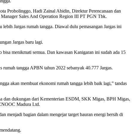
angga.
ta Probolinggo, Hadi Zainal Abidin, Direktur Perencanaan dan
 Manager Sales And Operation Region III PT PGN Tbk.
bu lebih Jargas rumah tangga. Diawal dulu pemasangan Jargas ini
ngan Jargas baru lagi.
go bisa menikmati semua. Dan kawasan Kanigaran ini sudah ada 15
s rumah tangga APBN tahun 2022 sebanyak 40.777 Jargas.
angga akan membuat ekonomi rumah tangga lebih baik lagi,” tandas
rjasama dan dukungan dari Kementerian ESDM, SKK Migas, BPH Migas,
ky CNOOC Madura Ltd.
dan menjadi bagian dalam mengejar target bauran energi bersih di
 mendatang.