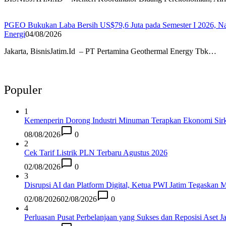
PGEO Bukukan Laba Bersih US$79,6 Juta pada Semester I 2026, Na
Energi
04/08/2026
Jakarta, BisnisJatim.Id – PT Pertamina Geothermal Energy Tbk…
Populer
1
Kemenperin Dorong Industri Minuman Terapkan Ekonomi Sirk
08/08/2026
0
2
Cek Tarif Listrik PLN Terbaru Agustus 2026
02/08/2026
0
3
Disrupsi AI dan Platform Digital, Ketua PWI Jatim Tegaskan M
02/08/2026
02/08/2026
0
4
Perluasan Pusat Perbelanjaan yang Sukses dan Reposisi Aset J