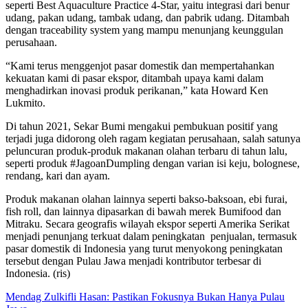
seperti Best Aquaculture Practice 4-Star, yaitu integrasi dari benur
udang, pakan udang, tambak udang, dan pabrik udang. Ditambah
dengan traceability system yang mampu menunjang keunggulan
perusahaan.
“Kami terus menggenjot pasar domestik dan mempertahankan
kekuatan kami di pasar ekspor, ditambah upaya kami dalam
menghadirkan inovasi produk perikanan,” kata Howard Ken
Lukmito.
Di tahun 2021, Sekar Bumi mengakui pembukuan positif yang
terjadi juga didorong oleh ragam kegiatan perusahaan, salah satunya
peluncuran produk-produk makanan olahan terbaru di tahun lalu,
seperti produk #JagoanDumpling dengan varian isi keju, bolognese,
rendang, kari dan ayam.
Produk makanan olahan lainnya seperti bakso-baksoan, ebi furai,
fish roll, dan lainnya dipasarkan di bawah merek Bumifood dan
Mitraku. Secara geografis wilayah ekspor seperti Amerika Serikat
menjadi penunjang terkuat dalam peningkatan penjualan, termasuk
pasar domestik di Indonesia yang turut menyokong peningkatan
tersebut dengan Pulau Jawa menjadi kontributor terbesar di
Indonesia. (ris)
Mendag Zulkifli Hasan: Pastikan Fokusnya Bukan Hanya Pulau