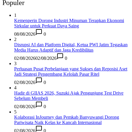
Populer
1
Kemenperin Dorong Industri Minuman Terapkan Ekonomi
Sirkular untuk Perkuat Daya Saing
08/08/2026
0
2
Disrupsi AI dan Platform Digital, Ketua PWI Jatim Tegaskan
Media Harus Adaptif dan Jaga Kredibilitas
02/08/2026
02/08/2026
0
3
Perluasan Pusat Perbelanjaan yang Sukses dan Reposisi Aset
Jadi Strategi Pengembang Kelolah Pasar Ritel
02/08/2026
0
4
Hadir di GIIAS 2026, Suzuki Ajak Pengunjung Test Drive
Sebelum Membeli
02/08/2026
0
5
Kolaborasi InJourney dan Pemkab Banyuwangi Dorong
Pariwisata Naik Kelas ke Kancah Internasional
02/08/2026
0