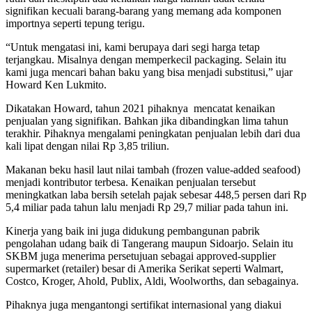
signifikan kecuali barang-barang yang memang ada komponen
importnya seperti tepung terigu.
“Untuk mengatasi ini, kami berupaya dari segi harga tetap
terjangkau. Misalnya dengan memperkecil packaging. Selain itu
kami juga mencari bahan baku yang bisa menjadi substitusi,” ujar
Howard Ken Lukmito.
Dikatakan Howard, tahun 2021 pihaknya mencatat kenaikan
penjualan yang signifikan. Bahkan jika dibandingkan lima tahun
terakhir. Pihaknya mengalami peningkatan penjualan lebih dari dua
kali lipat dengan nilai Rp 3,85 triliun.
Makanan beku hasil laut nilai tambah (frozen value-added seafood)
menjadi kontributor terbesa. Kenaikan penjualan tersebut
meningkatkan laba bersih setelah pajak sebesar 448,5 persen dari Rp
5,4 miliar pada tahun lalu menjadi Rp 29,7 miliar pada tahun ini.
Kinerja yang baik ini juga didukung pembangunan pabrik
pengolahan udang baik di Tangerang maupun Sidoarjo. Selain itu
SKBM juga menerima persetujuan sebagai approved-supplier
supermarket (retailer) besar di Amerika Serikat seperti Walmart,
Costco, Kroger, Ahold, Publix, Aldi, Woolworths, dan sebagainya.
Pihaknya juga mengantongi sertifikat internasional yang diakui