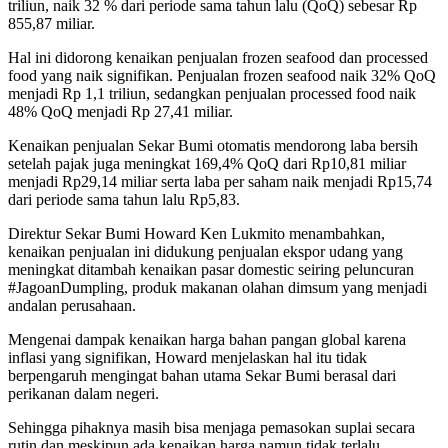
triliun, naik 32 % dari periode sama tahun lalu (QoQ) sebesar Rp
855,87 miliar.
Hal ini didorong kenaikan penjualan frozen seafood dan processed
food yang naik signifikan. Penjualan frozen seafood naik 32% QoQ
menjadi Rp 1,1 triliun, sedangkan penjualan processed food naik
48% QoQ menjadi Rp 27,41 miliar.
Kenaikan penjualan Sekar Bumi otomatis mendorong laba bersih
setelah pajak juga meningkat 169,4% QoQ dari Rp10,81 miliar
menjadi Rp29,14 miliar serta laba per saham naik menjadi Rp15,74
dari periode sama tahun lalu Rp5,83.
Direktur Sekar Bumi Howard Ken Lukmito menambahkan,
kenaikan penjualan ini didukung penjualan ekspor udang yang
meningkat ditambah kenaikan pasar domestic seiring peluncuran
#JagoanDumpling, produk makanan olahan dimsum yang menjadi
andalan perusahaan.
Mengenai dampak kenaikan harga bahan pangan global karena
inflasi yang signifikan, Howard menjelaskan hal itu tidak
berpengaruh mengingat bahan utama Sekar Bumi berasal dari
perikanan dalam negeri.
Sehingga pihaknya masih bisa menjaga pemasokan suplai secara
rutin dan meskipun ada kenaikan harga namun tidak terlalu