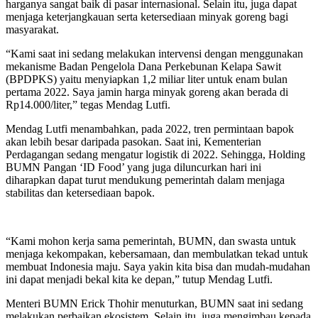
harganya sangat baik di pasar internasional. Selain itu, juga dapat
menjaga keterjangkauan serta ketersediaan minyak goreng bagi
masyarakat.
“Kami saat ini sedang melakukan intervensi dengan menggunakan
mekanisme Badan Pengelola Dana Perkebunan Kelapa Sawit
(BPDPKS) yaitu menyiapkan 1,2 miliar liter untuk enam bulan
pertama 2022. Saya jamin harga minyak goreng akan berada di
Rp14.000/liter,” tegas Mendag Lutfi.
Mendag Lutfi menambahkan, pada 2022, tren permintaan bapok
akan lebih besar daripada pasokan. Saat ini, Kementerian
Perdagangan sedang mengatur logistik di 2022. Sehingga, Holding
BUMN Pangan ‘ID Food’ yang juga diluncurkan hari ini
diharapkan dapat turut mendukung pemerintah dalam menjaga
stabilitas dan ketersediaan bapok.
“Kami mohon kerja sama pemerintah, BUMN, dan swasta untuk
menjaga kekompakan, kebersamaan, dan membulatkan tekad untuk
membuat Indonesia maju. Saya yakin kita bisa dan mudah-mudahan
ini dapat menjadi bekal kita ke depan,” tutup Mendag Lutfi.
Menteri BUMN Erick Thohir menuturkan, BUMN saat ini sedang
melakukan perbaikan ekosistem. Selain itu, juga mengimbau kepada