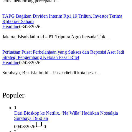
terus mendorong percepatan…
TAPG Bagikan Dividen Interim Rp1,19 Triliun, Investor Terima
Rp60 per Saham
Headline
03/08/2026
Jakarta, BisnisJatim.Id – PT Triputra Agro Persada Tbk…
Perluasan Pusat Perbelanjaan yang Sukses dan Reposisi Aset Jadi
Strategi Pengembang Kelolah Pasar Ritel
Headline
02/08/2026
Surabaya, BisnisJatim.Id – Pasar ritel di kota besar…
Populer
1
Dari Bioskop ke Netflix, ‘Na Willa’ Hadirkan Nostalgia
Surabaya 1960-an
09/08/2026
0
2