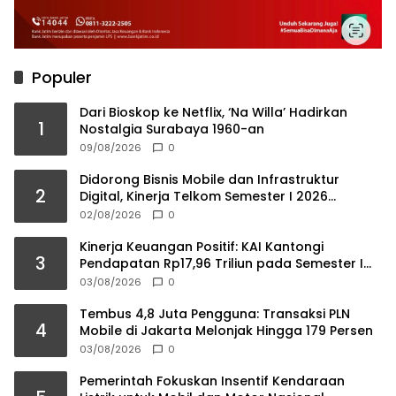
Populer
Dari Bioskop ke Netflix, ‘Na Willa’ Hadirkan
1
Nostalgia Surabaya 1960-an
09/08/2026
0
Didorong Bisnis Mobile dan Infrastruktur
2
Digital, Kinerja Telkom Semester I 2026
Tumbuh Positif
02/08/2026
0
Kinerja Keuangan Positif: KAI Kantongi
3
Pendapatan Rp17,96 Triliun pada Semester I
2026
03/08/2026
0
Tembus 4,8 Juta Pengguna: Transaksi PLN
4
Mobile di Jakarta Melonjak Hingga 179 Persen
03/08/2026
0
Pemerintah Fokuskan Insentif Kendaraan