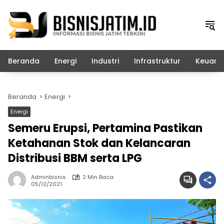
Langsung
ke
konten
Beranda
Energi
Industri
Infrastruktur
Keuang
Beranda
Energi
Energi
Semeru Erupsi, Pertamina Pastikan
Ketahanan Stok dan Kelancaran
Distribusi BBM serta LPG
Adminbisnis
2 Min Baca
05/12/2021