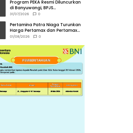
Program PEKA Resmi Diluncurkan
di Banyuwangi, BPJS
Ketenagakerjaan Dorong Ahli
31/07/2026
0
Waris Jadi Wirausaha
Pertamina Patra Niaga Turunkan
Harga Pertamax dan Pertamax
Turbo per 1 Agustus 2026
01/08/2026
0