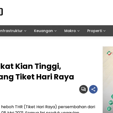
Infrastruktur
Keuangan
Makro
Properti
at Kian Tinggi,
ang Tiket Hari Raya
heboh THR (Tiket Hari Raya) persembahan dari
 05 Mei 2021. Semua lini produk unggulan