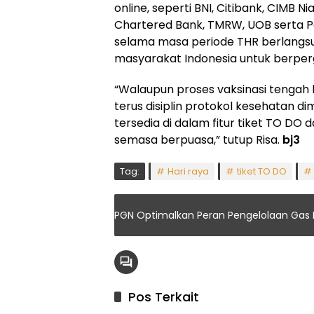
online, seperti BNI, Citibank, CIMB N
Chartered Bank, TMRW, UOB serta Pa
selama masa periode THR berlangsu
masyarakat Indonesia untuk berpergia
“Walaupun proses vaksinasi tengah 
terus disiplin protokol kesehatan d
tersedia di dalam fitur tiket TO DO
semasa berpuasa,” tutup Risa.
bj3
Tag:
Hari raya
tiket TO DO
PGN Optimalkan Peran Pengelolaan Gas 
Pos Terkait
Headline
Indeks