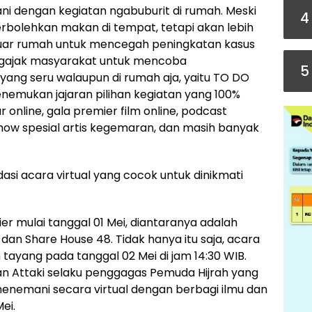
ani dengan kegiatan ngabuburit di rumah. Meski
4
bolehkan makan di tempat, tetapi akan lebih
i luar rumah untuk mencegah peningkatan kasus
ngajak masyarakat untuk mencoba
5
ang seru walaupun di rumah aja, yaitu TO DO
nemukan jajaran pilihan kegiatan yang 100%
ar online, gala premier film online, podcast
 show spesial artis kegemaran, dan masih banyak
asi acara virtual yang cocok untuk dinikmati
ier mulai tanggal 01 Mei, diantaranya adalah
dan Share House 48. Tidak hanya itu saja, acara
 tayang pada tanggal 02 Mei di jam 14:30 WIB.
n Attaki selaku penggagas Pemuda Hijrah yang
 menemani secara virtual dengan berbagi ilmu dan
ei.