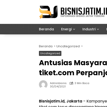
Langsung
ke
konten
Beranda
Energi
Industri
Beranda
Uncategorized
Uncategorized
Antusias Masyarak
tiket.com Perpanj
Adminbisnis
3 Min Baca
30/04/2021
Bisnisjatim.id, Jakarta
– Kampanye 
tiket.com terus diperpanjang hingga