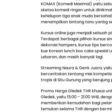
KOMAX (Komedi Maximal) yaitu seb
sketsa komedi ringan untuk dinikma
kehidupan tiga anak muda bersaha
menampilkan bintang tanu yanbg sed
Kursus online juga menjadi sebuah pi
Terdapat berbagai pilihan kursus sing
dekorasi hampers, kursus tips ber
kue Korean lunch box cake spesial 
Lebaran, dan masih banyak lagi.
Streaming Naura & Genk Juara, yait
berceritakan tentang misi kompetisi
tropis di Situ Gunung yang beruju
Promo Harga Gledek THR khusus unt
Gledek, yaitu 15:00 – 21:00 WIB, den
memberikan kemudahan bagi pelang
temukan selama THR dengan bermit