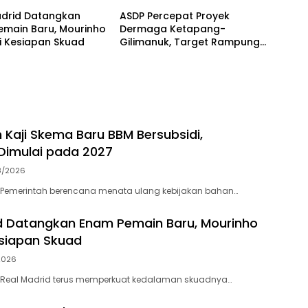
adrid Datangkan
ASDP Percepat Proyek
emain Baru, Mourinho
Dermaga Ketapang-
i Kesiapan Skuad
Gilimanuk, Target Rampung
Jelang Nataru dan Lebaran
 Kaji Skema Baru BBM Bersubsidi,
Dimulai pada 2027
8/2026
– Pemerintah berencana menata ulang kebijakan bahan…
d Datangkan Enam Pemain Baru, Mourinho
siapan Skuad
2026
 – Real Madrid terus memperkuat kedalaman skuadnya…