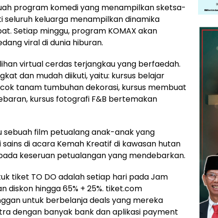
uah program komedi yang menampilkan sketsa-
ti seluruh keluarga menampilkan dinamika
bat. Setiap minggu, program KOMAX akan
ang viral di dunia hiburan.
lihan virtual cerdas terjangkau yang berfaedah.
kat dan mudah diikuti, yaitu: kursus belajar
cocok tanam tumbuhan dekorasi, kursus membuat
Lebaran, kursus fotografi F&B bertemakan
u sebuah film petualang anak-anak yang
 sains di acara Kemah Kreatif di kawasan hutan
ng pada keseruan petualangan yang mendebarkan.
uk tiket TO DO adalah setiap hari pada Jam
gan diskon hingga 65% + 25%. tiket.com
gan untuk berbelanja deals yang mereka
ra dengan banyak bank dan aplikasi payment