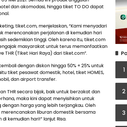
, hotel dan akomodasi, hingga tiket TO DO dapat
nal.
rketing, tiket.com, menjelaskan, “Kami menyadari
k merencanakan perjalanan di kemudian hari
 sedemikian tinggi. Oleh karena itu, tiket.com
ngajak masyarakat untuk terus memanfaatkan
Po
R (Tiket Hari Raya) dari tiket.com”.
 kembali dengan diskon hingga 50% + 25% untuk
1
itu tiket pesawat domestik, hotel, tiket HOMES,
obil, dan airport transfer.
2
n THR secara bijak, baik untuk berzakat dan
erhana, maka kini dapat menyisihkan untuk
 dengan harga yang lebih terjangkau. Oleh
3
nya merencanakan liburan domestik bersama
di kemudian hari!” lanjut Risa.