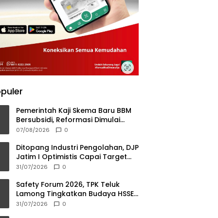
puler
Pemerintah Kaji Skema Baru BBM
Bersubsidi, Reformasi Dimulai
pada 2027
07/08/2026
0
Ditopang Industri Pengolahan, DJP
Jatim I Optimistis Capai Target
Pajak Rp56,3 Triliun di 2026
31/07/2026
0
Safety Forum 2026, TPK Teluk
Lamong Tingkatkan Budaya HSSE
Menuju Pelabuhan Berkelas Dunia
31/07/2026
0