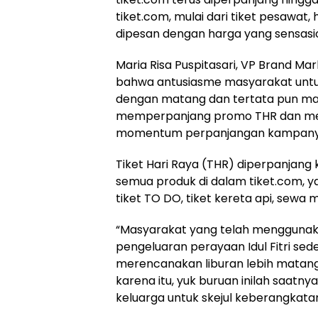
tiket.com, mulai dari tiket pesawat
dipesan dengan harga yang sensasio
Maria Risa Puspitasari, VP Brand Ma
bahwa antusiasme masyarakat untu
dengan matang dan tertata pun masih
memperpanjang promo THR dan me
momentum perpanjangan kampanye TH
Tiket Hari Raya (THR) diperpanjang
semua produk di dalam tiket.com, ya
tiket TO DO, tiket kereta api, sewa m
“Masyarakat yang telah menggunaka
pengeluaran perayaan Idul Fitri sed
merencanakan liburan lebih matang
karena itu, yuk buruan inilah saat
keluarga untuk skejul keberangkatan 