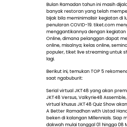
Bulan Ramadan tahun ini masih dijal
banyak restoran yang telah memper
bijak bila meminimalisir kegiatan d
penularan COVID-19. tiket.com me
menggantikannya dengan kegiatan y
Online, dimana pelanggan dapat me
online, misalnya; kelas online, semin
populer, tiket live streaming untuk
lagi.
Berikut ini, temukan TOP 5 rekomend
saat ngabuburit:
Serial virtual JKT48 yang akan prem
JKT48 Versus, Valkyrie48 Assemble, 
virtual khusus JKT48 Quiz Show akan
A Better Ramadhan with Ustad Hana
beken di kalangan Millennials. Siap
dakwah mulai tanggal 01 hingga 08 M