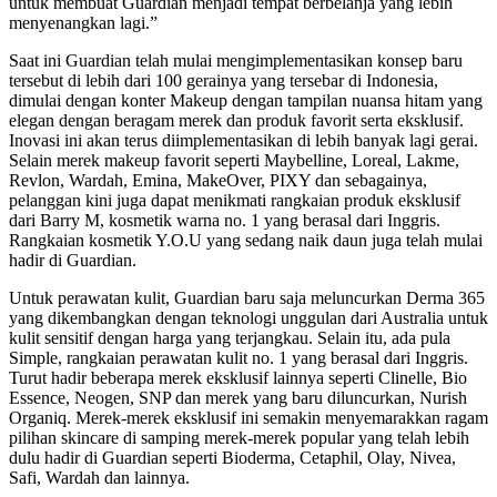
untuk membuat Guardian menjadi tempat berbelanja yang lebih
menyenangkan lagi.”
Saat ini Guardian telah mulai mengimplementasikan konsep baru
tersebut di lebih dari 100 gerainya yang tersebar di Indonesia,
dimulai dengan konter Makeup dengan tampilan nuansa hitam yang
elegan dengan beragam merek dan produk favorit serta eksklusif.
Inovasi ini akan terus diimplementasikan di lebih banyak lagi gerai.
Selain merek makeup favorit seperti Maybelline, Loreal, Lakme,
Revlon, Wardah, Emina, MakeOver, PIXY dan sebagainya,
pelanggan kini juga dapat menikmati rangkaian produk eksklusif
dari Barry M, kosmetik warna no. 1 yang berasal dari Inggris.
Rangkaian kosmetik Y.O.U yang sedang naik daun juga telah mulai
hadir di Guardian.
Untuk perawatan kulit, Guardian baru saja meluncurkan Derma 365
yang dikembangkan dengan teknologi unggulan dari Australia untuk
kulit sensitif dengan harga yang terjangkau. Selain itu, ada pula
Simple, rangkaian perawatan kulit no. 1 yang berasal dari Inggris.
Turut hadir beberapa merek eksklusif lainnya seperti Clinelle, Bio
Essence, Neogen, SNP dan merek yang baru diluncurkan, Nurish
Organiq. Merek-merek eksklusif ini semakin menyemarakkan ragam
pilihan skincare di samping merek-merek popular yang telah lebih
dulu hadir di Guardian seperti Bioderma, Cetaphil, Olay, Nivea,
Safi, Wardah dan lainnya.