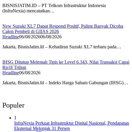
BISNISJATIM.ID – PT Telkom Infrastruktur Indonesia
(InfraNexia) mencatatkan…
New Suzuki XL7 Dapat Respond Positif, Paling Banyak Dicoba
Calon Pembeli di GIIAS 2026
Headline
06/08/2026
06/08/2026
Jakarta, BisnisJatim.Id – Kehadiran Suzuki XL7 terbaru pada…
IHSG Ditutup Melemah Tipis ke Level 6.343, Nilai Transaksi Capai
Rp18 Triliun
Headline
06/08/2026
Jakarta, BisnisJatim.Id – Indeks Harga Saham Gabungan (IHSG)…
Populer
1
InfraNexia Perkuat Infrastruktur Digital Nasional, Pendapatan
Eksternal Melonjak 31 Persen