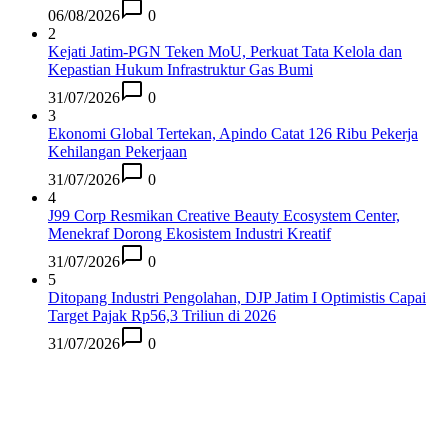
06/08/2026
0
2
Kejati Jatim-PGN Teken MoU, Perkuat Tata Kelola dan
Kepastian Hukum Infrastruktur Gas Bumi
31/07/2026
0
3
Ekonomi Global Tertekan, Apindo Catat 126 Ribu Pekerja
Kehilangan Pekerjaan
31/07/2026
0
4
J99 Corp Resmikan Creative Beauty Ecosystem Center,
Menekraf Dorong Ekosistem Industri Kreatif
31/07/2026
0
5
Ditopang Industri Pengolahan, DJP Jatim I Optimistis Capai
Target Pajak Rp56,3 Triliun di 2026
31/07/2026
0