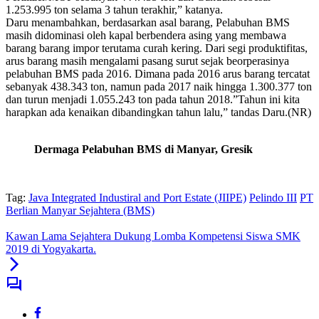
1.253.995 ton selama 3 tahun terakhir,” katanya.
Daru menambahkan, berdasarkan asal barang, Pelabuhan BMS
masih didominasi oleh kapal berbendera asing yang membawa
barang barang impor terutama curah kering. Dari segi produktifitas,
arus barang masih mengalami pasang surut sejak beorperasinya
pelabuhan BMS pada 2016. Dimana pada 2016 arus barang tercatat
sebanyak 438.343 ton, namun pada 2017 naik hingga 1.300.377 ton
dan turun menjadi 1.055.243 ton pada tahun 2018.”Tahun ini kita
harapkan ada kenaikan dibandingkan tahun lalu,” tandas Daru.(NR)
Dermaga Pelabuhan BMS di Manyar, Gresik
Tag:
Java Integrated Industiral and Port Estate (JIIPE)
Pelindo III
PT
Berlian Manyar Sejahtera (BMS)
Kawan Lama Sejahtera Dukung Lomba Kompetensi Siswa SMK
2019 di Yogyakarta.