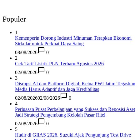
Populer
1
Kemenperin Dorong Industri Minuman Terapkan Ekonomi
Sirkular untuk Perkuat Daya Saing
08/08/2026
0
2
Cek Tarif Listrik PLN Terbaru Agustus 2026
02/08/2026
0
3
Disrupsi AI dan Platform Digital, Ketua PWI Jatim Tegaskan
Media Harus Adaptif dan Jaga Kredibilitas
02/08/2026
02/08/2026
0
4
Perluasan Pusat Perbelanjaan yang Sukses dan Reposisi Aset
Jadi Strategi Pengembang Kelolah Pasar Ritel
02/08/2026
0
5
Hadir di GIIAS 2026, Suzuki Ajak Pengunjung Test Drive