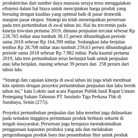
produktivitas dari sumber daya manusia seraya terus menggalakan
efisiensi dalam hal biaya untuk menciptakan harga produk yang
bersaing dengan kualitas yang optimal baik di pasar domestik
maupun pasar ekspor. Strategi ini telah menempatkan perseroan
pada tren pertumbuhan di awal tahun ini. Hal itu tercermin pada
kinerja triwulan pertama 2019, dimana penjualan tercatat sebesar Rp
228,765 miliar atau tumbuh 38,15 persen dibandingkan periode
sama 2018 sebesar Rp 164,399 miliar. Sedangkan laba berjalan
tembus Rp 28,708 miliar atau tumbuh 259,63 persen dibandingkan
periode sama 2018 sebesar Rp 7,982 miliar. Pada kuartal pertama
2019, lalu tren pertumbuhan terus berlanjut baik untuk penjualan
atau laba berjalan, masing sebesar 39 persen dan 258 persen dari
tahun lalu.
“Strategi dan capaian kinerja di awal tahun ini juga telah membuat
kita optimis dengan proyeksi pertumbuhan penjualan dan laba bersih
tahun ini,” kata Lukito saat acara Paparan Publik hasil Rapat Umum
Pemegang Saham Tahunan PT Jasuindo Tiga Perkasa Tbk di
Surabaya, Senin (27/5).
Proyeksi pertumbuhan penjualan dan laba tersebut juga didasarkan
pada semakin tingginya permintaan produk berbasis sekuriti di
tengah masyarakat. Perseroan juga berupaya memaksimalkan
penggunaan kapasitas produksi yang ada dan melakukan
pengembangan produk baru dan penambahan fitur untuk produk