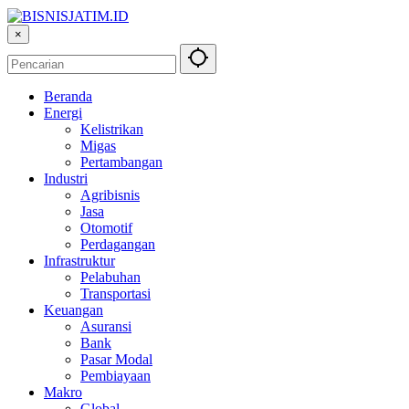
×
Beranda
Energi
Kelistrikan
Migas
Pertambangan
Industri
Agribisnis
Jasa
Otomotif
Perdagangan
Infrastruktur
Pelabuhan
Transportasi
Keuangan
Asuransi
Bank
Pasar Modal
Pembiayaan
Makro
Global