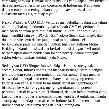
cara yang berbeda. Banyak market insights yang dapat kami berikan
dari perspektif enterprise dan consumer di Indonesia. Kami juga
dapat membantu meningkatkan corporate awareness dalam
ekosistem bisnis digital,” ujarnya.
Nicko Widjadja, CEO MDI Ventures menyebutkan dalam tiga tahun
terakhir, pihaknya berkembang dari sebuah CVC eksperimental
menjadi kendaraan pertumbuhan untuk Telkom Indonesia. MDI
juga memiliki satu exit IPO di TSE (Tokyo Stock Exchange), dan
dua trade sales exit dalam jangka waktu tiga tahun, selain
berkontribusi pada top line dan bottom line bagi Telkom Metra
Holding. “Kami antusias dapat berkolaborasi dengan TMI untuk
berpartisipasi dalam pendanaan ini dan bekerja dalam berbagai
sektor telekomunikasi digital,” kata Nicko.
Sedangkan CEO Singtel Innov8, Edgar Hardless mengatakan,
secara global, Innov8 hadir guna mencari berbagai startup dengan
teknologi dan solusi yang mutakhir dan disruptif. “Kami melihat
bahwa dalam perjalanan mereka, banyak startup yang memiliki
ketertarikan yang semakin besar untuk dapat mengembangkan
bisnisnya ke Asia Tenggara, mengingat ukuran dan potensi
pertumbuhan di kawasan ini. Telkomsel, dengan kehadirannya yang
kuat di pasar Indonesia, memiliki posisi yang tepat untuk membantu
startup agar mendapatkan akses ke Indonesia. Kami menantikan
untuk dapat bekerja sama dengan TMI,” terang dia.