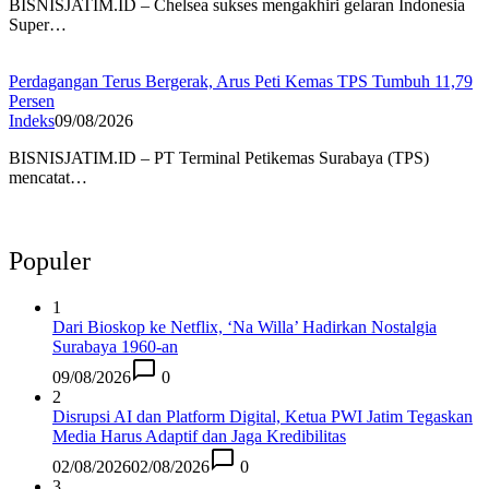
BISNISJATIM.ID – Chelsea sukses mengakhiri gelaran Indonesia
Super…
Perdagangan Terus Bergerak, Arus Peti Kemas TPS Tumbuh 11,79
Persen
Indeks
09/08/2026
BISNISJATIM.ID – PT Terminal Petikemas Surabaya (TPS)
mencatat…
Populer
1
Dari Bioskop ke Netflix, ‘Na Willa’ Hadirkan Nostalgia
Surabaya 1960-an
09/08/2026
0
2
Disrupsi AI dan Platform Digital, Ketua PWI Jatim Tegaskan
Media Harus Adaptif dan Jaga Kredibilitas
02/08/2026
02/08/2026
0
3