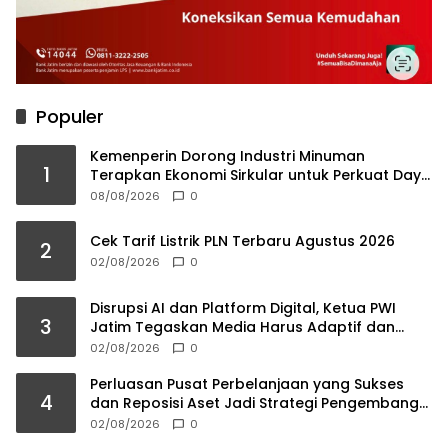
Populer
Kemenperin Dorong Industri Minuman
1
Terapkan Ekonomi Sirkular untuk Perkuat Daya
Saing
08/08/2026
0
Cek Tarif Listrik PLN Terbaru Agustus 2026
2
02/08/2026
0
Disrupsi AI dan Platform Digital, Ketua PWI
3
Jatim Tegaskan Media Harus Adaptif dan
Jaga Kredibilitas
02/08/2026
0
Perluasan Pusat Perbelanjaan yang Sukses
4
dan Reposisi Aset Jadi Strategi Pengembang
Kelolah Pasar Ritel
02/08/2026
0