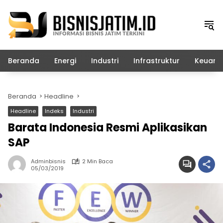
Langsung
ke
konten
Beranda
Energi
Industri
Infrastruktur
Keuang
Beranda
Headline
Headline
Indeks
Industri
Barata Indonesia Resmi Aplikasikan
SAP
Adminbisnis
2 Min Baca
05/03/2019