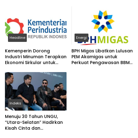
Headline
Energi
Kemenperin Dorong
BPH Migas Libatkan Lulusan
Industri Minuman Terapkan
PEM Akamigas untuk
Ekonomi Sirkular untuk
Perkuat Pengawasan BBM
Perkuat Daya Saing
Subsidi
Indeks
Menuju 30 Tahun UNGU,
“Utara-Selatan” Hadirkan
Kisah Cinta dan
Perpisahan