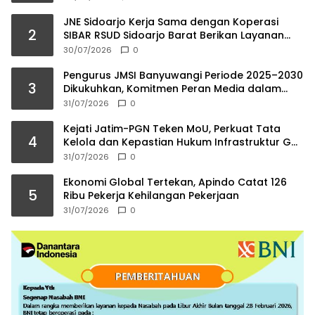
JNE Sidoarjo Kerja Sama dengan Koperasi
2
SIBAR RSUD Sidoarjo Barat Berikan Layanan
Farmasi Tanpa Antri
30/07/2026
0
Pengurus JMSI Banyuwangi Periode 2025–2030
3
Dikukuhkan, Komitmen Peran Media dalam
Investasi Daerah
31/07/2026
0
Kejati Jatim-PGN Teken MoU, Perkuat Tata
4
Kelola dan Kepastian Hukum Infrastruktur Gas
Bumi
31/07/2026
0
Ekonomi Global Tertekan, Apindo Catat 126
5
Ribu Pekerja Kehilangan Pekerjaan
31/07/2026
0