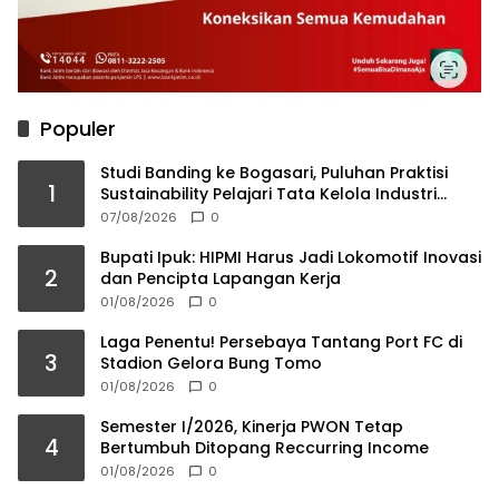
Populer
Studi Banding ke Bogasari, Puluhan Praktisi
1
Sustainability Pelajari Tata Kelola Industri
Berkelanjutan
07/08/2026
0
Bupati Ipuk: HIPMI Harus Jadi Lokomotif Inovasi
2
dan Pencipta Lapangan Kerja
01/08/2026
0
Laga Penentu! Persebaya Tantang Port FC di
3
Stadion Gelora Bung Tomo
01/08/2026
0
Semester I/2026, Kinerja PWON Tetap
4
Bertumbuh Ditopang Reccurring Income
01/08/2026
0