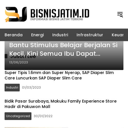
Langsung
ke
konten
Beranda
Energi
Industri
Infrastruktur
Keuang
Industri
Bantu Stimulus Belajar Berjalan Si
Kecil, Kini Semua Ibu Dapat
Jason Lee
Merasakan Keunggulan SAP
13/06/2023
Diapers Dengan Promo Menarik di
Super Tipis 1.6mm dan Super Nyerap, SAP Diaper Slim
Bulan Juni
Care Luncurkan SAP Diaper Slim Care
Industri
01/03/2023
Bidik Pasar Surabaya, Makuku Family Experience Store
Hadir di Pakuwon Mall
Uncategorized
30/01/2022