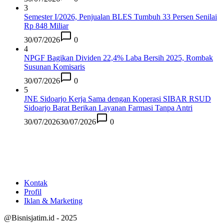
3
Semester I/2026, Penjualan BLES Tumbuh 33 Persen Senilai
Rp 848 Miliar
30/07/2026
0
4
NPGF Bagikan Dividen 22,4% Laba Bersih 2025, Rombak
Susunan Komisaris
30/07/2026
0
5
JNE Sidoarjo Kerja Sama dengan Koperasi SIBAR RSUD
Sidoarjo Barat Berikan Layanan Farmasi Tanpa Antri
30/07/2026
30/07/2026
0
Kontak
Profil
Iklan & Marketing
@Bisnisjatim.id - 2025