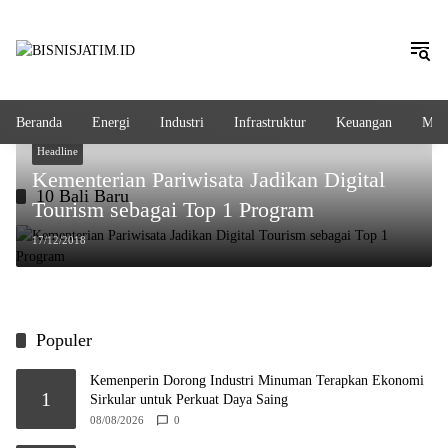
Langsung
ke
konten
Beranda
Energi
Industri
Infrastruktur
Keuangan
Mak
Headline
Kementerian Pariwisata Jadikan Digital
10 Bali Baru
Tourism sebagai Top 1 Program
17/12/2018
Populer
Kemenperin Dorong Industri Minuman Terapkan Ekonomi
1
Sirkular untuk Perkuat Daya Saing
08/08/2026
0