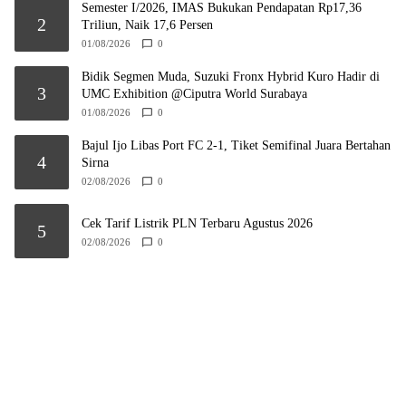
Semester I/2026, IMAS Bukukan Pendapatan Rp17,36
2
Triliun, Naik 17,6 Persen
01/08/2026
0
Bidik Segmen Muda, Suzuki Fronx Hybrid Kuro Hadir di
3
UMC Exhibition @Ciputra World Surabaya
01/08/2026
0
Bajul Ijo Libas Port FC 2-1, Tiket Semifinal Juara Bertahan
4
Sirna
02/08/2026
0
Cek Tarif Listrik PLN Terbaru Agustus 2026
5
02/08/2026
0