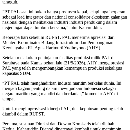
tangguh.
“PT PAL saat ini bukan hanya produsen kapal, tetapi juga berperan
sebagai lead integrator dan national consolidator ekosistem galangan
nasional dengan melibatkan industri-industri pendukung dalam
negeri agar dapat tumbuh bersama,” tutur Kaharuddin.
Beberapa hari sebelum RUPST, PAL menerima apresiasi dari
Menteri Koordinator Bidang Infrastruktur dan Pembangunan
Kewilayahan RI, Agus Harimurti Yudhoyono (AHY).
Setelah melakukan peninjauan fasilitas produksi milik PAL di
Surabaya pada Kamis pekan lalu (21/5/2026), AHY mengapresiasi
PAL yang telah mengembangkan kemampuan produksi sekaligus
kapasitas SDM.
“PT PAL telah menghadirkan industri maritim berkelas dunia. Ini
menjadi bagian penting dalam mewujudkan Indonesia sebagai
negara maritim yang mandiri dan berdaulat,” komentar AHY di
tempat.
Untuk mengimprovisasi kinerja PAL, dua keputusan penting telah
diambil dalam RUPST.
Pertama, susunan Direksi dan Dewan Komisaris telah diubah.
Kedua, Kaharuddin Djenod dipercayai kembali untuk memimpin