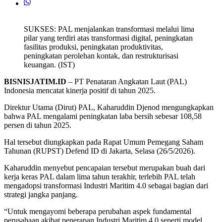
SUKSES: PAL menjalankan transformasi melalui lima
pilar yang terdiri atas transformasi digital, peningkatan
fasilitas produksi, peningkatan produktivitas,
peningkatan perolehan kontak, dan restrukturisasi
keuangan. (IST)
BISNISJATIM.ID
– PT Penataran Angkatan Laut (PAL)
Indonesia mencatat kinerja positif di tahun 2025.
Direktur Utama (Dirut) PAL, Kaharuddin Djenod mengungkapkan
bahwa PAL mengalami peningkatan laba bersih sebesar 108,58
persen di tahun 2025.
Hal tersebut diungkapkan pada Rapat Umum Pemegang Saham
Tahunan (RUPST) Defend ID di Jakarta, Selasa (26/5/2026).
Kaharuddin menyebut pencapaian tersebut merupakan buah dari
kerja keras PAL dalam lima tahun terakhir, terlebih PAL telah
mengadopsi transformasi Industri Maritim 4.0 sebagai bagian dari
strategi jangka panjang.
“Untuk mengayomi beberapa perubahan aspek fundamental
perusahaan akibat penerapan Industri Maritim 4.0 seperti model