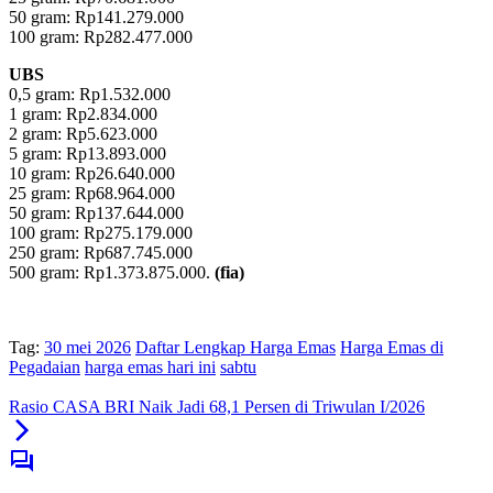
‎50 gram: Rp141.279.000
‎100 gram: Rp282.477.000
UBS
0,5 gram: Rp1.532.000
‎1 gram: Rp2.834.000
‎2 gram: Rp5.623.000
‎5 gram: Rp13.893.000
10 gram: Rp26.640.000
‎25 gram: Rp68.964.000
‎50 gram: Rp137.644.000
‎100 gram: Rp275.179.000
250 gram: Rp687.745.000
‎500 gram: Rp1.373.875.000.
(fia)
Tag:
30 mei 2026
Daftar Lengkap Harga Emas
Harga Emas di
Pegadaian
harga emas hari ini
sabtu
Rasio CASA BRI Naik Jadi 68,1 Persen di Triwulan I/2026