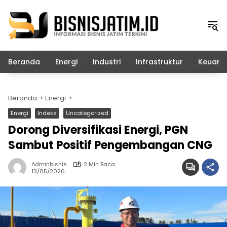
Langsung
ke
konten
Beranda
Energi
Industri
Infrastruktur
Keuang
Beranda
Energi
Energi
Indeks
Uncategorized
Dorong Diversifikasi Energi, PGN
Sambut Positif Pengembangan CNG
Adminbisnis
2 Min Baca
13/05/2026