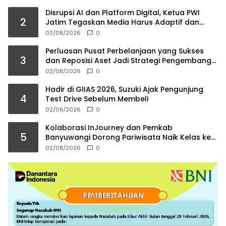
Disrupsi AI dan Platform Digital, Ketua PWI
2
Jatim Tegaskan Media Harus Adaptif dan
Jaga Kredibilitas
02/08/2026
0
Perluasan Pusat Perbelanjaan yang Sukses
3
dan Reposisi Aset Jadi Strategi Pengembang
Kelolah Pasar Ritel
02/08/2026
0
Hadir di GIIAS 2026, Suzuki Ajak Pengunjung
4
Test Drive Sebelum Membeli
02/08/2026
0
Kolaborasi InJourney dan Pemkab
5
Banyuwangi Dorong Pariwisata Naik Kelas ke
Kancah Internasional
02/08/2026
0