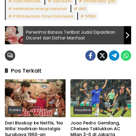
Fuad Hamzah
Gas bumi
infrastruktur gas
ketahanan energi nasional
LNG
PGN Kawasan Timur Indonesia
SPBG
Penerima Bansos Terlibat Judol Dipastikan
Dicoret dari Daftar Manfaat
Pos Terkait
Indeks
Headline
Dari Bioskop ke Netflix, ‘Na
Joao Pedro Gemilang,
Willa’ Hadirkan Nostalgia
Chelsea Taklukkan AC
Surabaya 1960-an
Milan 3-0 di Jakarta