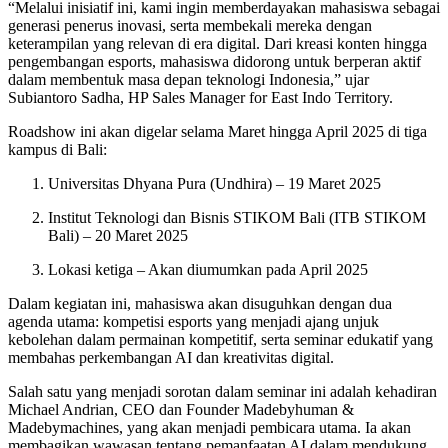
“Melalui inisiatif ini, kami ingin memberdayakan mahasiswa sebagai
generasi penerus inovasi, serta membekali mereka dengan
keterampilan yang relevan di era digital. Dari kreasi konten hingga
pengembangan esports, mahasiswa didorong untuk berperan aktif
dalam membentuk masa depan teknologi Indonesia,” ujar
Subiantoro Sadha, HP Sales Manager for East Indo Territory.
Roadshow ini akan digelar selama Maret hingga April 2025 di tiga
kampus di Bali:
Universitas Dhyana Pura (Undhira) – 19 Maret 2025
Institut Teknologi dan Bisnis STIKOM Bali (ITB STIKOM
Bali) – 20 Maret 2025
Lokasi ketiga – Akan diumumkan pada April 2025
Dalam kegiatan ini, mahasiswa akan disuguhkan dengan dua
agenda utama: kompetisi esports yang menjadi ajang unjuk
kebolehan dalam permainan kompetitif, serta seminar edukatif yang
membahas perkembangan AI dan kreativitas digital.
Salah satu yang menjadi sorotan dalam seminar ini adalah kehadiran
Michael Andrian, CEO dan Founder Madebyhuman &
Madebymachines, yang akan menjadi pembicara utama. Ia akan
membagikan wawasan tentang pemanfaatan AI dalam mendukung