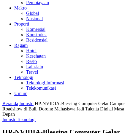
Pembiayaan
Makro
Global
Nasional
Properti
Komersial
Konstruksi
Residensial
Ragam
Hotel
Kesehatan
Resto
Lain-lain
Travel
Teknologi
Teknologi Informasi
Telekomunikasi
Umum
Beranda
Industri
HP-NVIDIA-Blessing Computer Gelar Campus
Roadshow di Bali, Dorong Mahasiswa Jadi Talenta Digital Masa
Depan
Industri
Teknologi
HP-NVIDIA-Blessing Computer Gelar