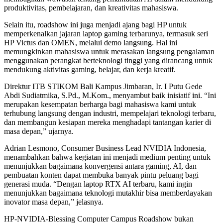
produktivitas, pembelajaran, dan kreativitas mahasiswa.
Selain itu, roadshow ini juga menjadi ajang bagi HP untuk
memperkenalkan jajaran laptop gaming terbarunya, termasuk seri
HP Victus dan OMEN, melalui demo langsung. Hal ini
memungkinkan mahasiswa untuk merasakan langsung pengalaman
menggunakan perangkat berteknologi tinggi yang dirancang untuk
mendukung aktivitas gaming, belajar, dan kerja kreatif.
Direktur ITB STIKOM Bali Kampus Jimbaran, Ir. I Putu Gede
Abdi Sudiatmika, S.Pd., M.Kom., menyambut baik inisiatif ini. “Ini
merupakan kesempatan berharga bagi mahasiswa kami untuk
terhubung langsung dengan industri, mempelajari teknologi terbaru,
dan membangun kesiapan mereka menghadapi tantangan karier di
masa depan,” ujarnya.
Adrian Lesmono, Consumer Business Lead NVIDIA Indonesia,
menambahkan bahwa kegiatan ini menjadi medium penting untuk
menunjukkan bagaimana konvergensi antara gaming, AI, dan
pembuatan konten dapat membuka banyak pintu peluang bagi
generasi muda. “Dengan laptop RTX AI terbaru, kami ingin
menunjukkan bagaimana teknologi mutakhir bisa memberdayakan
inovator masa depan,” jelasnya.
HP-NVIDIA-Blessing Computer Campus Roadshow bukan