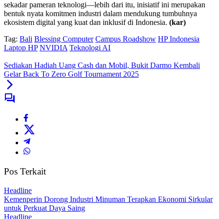
sekadar pameran teknologi—lebih dari itu, inisiatif ini merupakan
bentuk nyata komitmen industri dalam mendukung tumbuhnya
ekosistem digital yang kuat dan inklusif di Indonesia.
(kar)
Tag:
Bali
Blessing Computer
Campus Roadshow
HP Indonesia
Laptop HP
NVIDIA
Teknologi AI
Sediakan Hadiah Uang Cash dan Mobil, Bukit Darmo Kembali
Gelar Back To Zero Golf Tournament 2025
Pos Terkait
Headline
Kemenperin Dorong Industri Minuman Terapkan Ekonomi Sirkular
untuk Perkuat Daya Saing
Headline