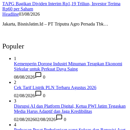
TAPG Bagikan Dividen Interim Rp1,19 Triliun, Investor Terima
Rp60 per Saham
Headline
03/08/2026
Jakarta, BisnisJatim.Id – PT Triputra Agro Persada Tbk…
Populer
1
Kemenperin Dorong Industri Minuman Terapkan Ekonomi
Sirkular untuk Perkuat Daya Saing
08/08/2026
0
2
Cek Tarif Listrik PLN Terbaru Agustus 2026
02/08/2026
0
3
Disrupsi AI dan Platform Digital, Ketua PWI Jatim Tegaskan
Media Harus Adaptif dan Jaga Kredibilitas
02/08/2026
02/08/2026
0
4
Perluasan Pusat Perbelanjaan yang Sukses dan Reposisi Aset