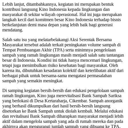
Lebih lanjut, ditambahkannya, kegiatan ini merupakan bentuk
kontribusi langsung Kino Indonesia kepada lingkungan dan
masyarakat di sekitar wilayah operasional. Hal ini juga merupakan
langkah kecil dari komitmen besar Kino Indonesia terhadap bisnis
berkelanjutan demi masa depan yang lebih baik bagi generasi
mendatang.
Salah satu isu yang melatarbelakangi Aksi Serentak Bersama
Masyarakat tersebut adalah terkait peningkatan volume sampah di
Tempat Pembuangan Akhir (TPA) serta minimnya pengelolaan
sampah yang ramah lingkungan masih menjadi salah satu tantangan
besar di Indonesia. Kondisi ini tidak hanya mencemari lingkungan,
tetapi juga menimbulkan risiko kesehatan bagi masyarakat. Oleh
karena itu, dibutuhkan kesadaran kolektif dan keterlibatan aktif dari
berbagai pihak untuk bersama-sama mengatasi permasalahan
sampah yang semakin meningkat.
Di samping kegiatan bersih-bersih dan edukasi pengelolaan sampah
ramah lingkungan, Kino juga merevitalisasi Bank Sampah Sariksa
yang berlokasi di Desa Kertaraharja, Cikembar. Sampah anorganik
yang berhasil dikumpulkan dari hasil bersih-bersih langsung
disetorkan ke Bank Sampah untuk diolah kembali. Melalui edukasi
dan revitalisasi Bank Sampah diharapkan masyarakat menjadi lebih
aktif dalam mengelola sampah yang ada di rumah mereka dan pada
akhirnya akan mengurangi jumlah sampah yang dibuang ke TPA.