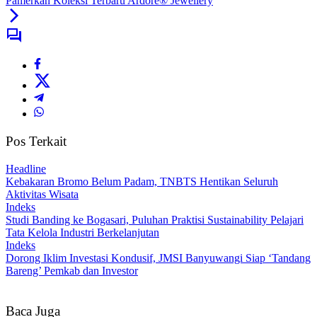
Pamerkan Koleksi Terbaru Ardore® Jewellery
Pos Terkait
Headline
Kebakaran Bromo Belum Padam, TNBTS Hentikan Seluruh
Aktivitas Wisata
Indeks
Studi Banding ke Bogasari, Puluhan Praktisi Sustainability Pelajari
Tata Kelola Industri Berkelanjutan
Indeks
Dorong Iklim Investasi Kondusif, JMSI Banyuwangi Siap ‘Tandang
Bareng’ Pemkab dan Investor
Baca Juga