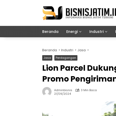
Langsung
ke
konten
Beranda
Energi
Industri
Beranda
Industri
Jasa
Jasa
Perdagangan
Lion Parcel Duku
Promo Pengiriman
Adminbisnis
3 Min Baca
21/09/2024