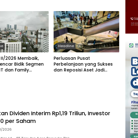
ne
Headline
 II/2026 Membaik,
Perluasan Pusat
encar Bidik Segmen
Perbelanjaan yang Sukses
FIT dan Family
dan Reposisi Aset Jadi
on
Strategi Pengembang
Kelolah Pasar Ritel
n Dividen Interim Rp1,19 Triliun, Investor
60 per Saham
8/2026