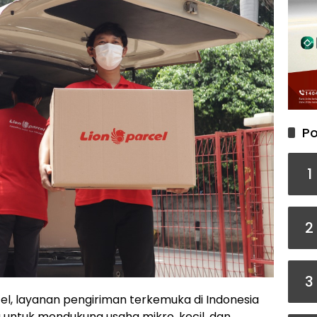
Po
1
2
3
el, layanan pengiriman terkemuka di Indonesia
ntuk mendukung usaha mikro, kecil, dan