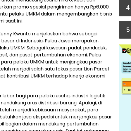
4
kan promo spesial pengiriman hanya Rp6.000.
bantu pelaku UMKM dalam mengembangkan bisnis
 saat ini.
5
l Kenny Kwanto menjelaskan bahwa sebagai
rbesar di Indonesia, Pulau Jawa merupakan
elaku UMKM. Sebagai kawasan padat penduduk,
sif, dan pusat pertumbuhan ekonomi, Pulau
i para pelaku UMKM untuk menjangkau pasar
telah menjadi salah satu fokus pasar Lion Parcel
at kontribusi UMKM terhadap kinerja ekonomi
ebar bagi para pelaku usaha, industri logistik
dukung arus distribusi barang. Apalagi, di
g telah menjadi kebiasaan masyarakat, para
tuhkan jasa ekspedisi untuk menjangkau pasar
 ambil bagian dalam mendukung pertumbuhan
 pengiriman yang ekonomis. Saat ini, pelanggan