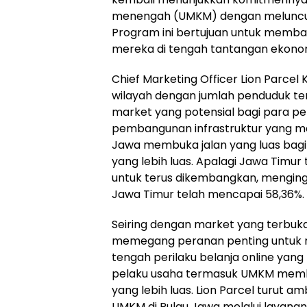
menengah (UMKM) dengan meluncur
Program ini bertujuan untuk mem
mereka di tengah tantangan ekonomi
Chief Marketing Officer Lion Parce
wilayah dengan jumlah penduduk te
market yang potensial bagi para p
pembangunan infrastruktur yang ma
Jawa membuka jalan yang luas bag
yang lebih luas. Apalagi Jawa Timur 
untuk terus dikembangkan, menging
Jawa Timur telah mencapai 58,36%.
Seiring dengan market yang terbuka l
memegang peranan penting untuk men
tengah perilaku belanja online yan
pelaku usaha termasuk UMKM membu
yang lebih luas. Lion Parcel turut
UMKM di Pulau Jawa melalui layanan