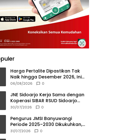
puler
Harga Pertalite Dipastikan Tak
Naik hingga Desember 2026, Ini
Penjelasan Airlangga
06/08/2026
0
JNE Sidoarjo Kerja Sama dengan
Koperasi SIBAR RSUD Sidoarjo
Barat Berikan Layanan Farmasi
30/07/2026
0
Tanpa Antri
Pengurus JMSI Banyuwangi
Periode 2025–2030 Dikukuhkan,
Komitmen Peran Media dalam
31/07/2026
0
Investasi Daerah