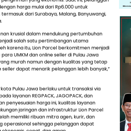
dengan harga mulai dari Rp6.000 untuk
, termasuk dari Surabaya, Malang, Banyuwangi,
.
peranan krusial dalam mendukung pertumbuhan
menjadi salah satu pertimbangan utama
leh karena itu, Lion Parcel berkomitmen menjadi
 para UMKM dan online seller di Pulau Jawa
yang murah namun dengan kualitas yang tetap
e seller dapat menarik pelanggan lebih banyak,”
kota Pulau Jawa berlaku untuk transaksi via
el pada layanan REGPACK, JAGOPACK, dan
n penyesuaian harga ini, kualitas layanan
ungan jaringan dan infrastruktur Lion Parcel
elah memiliki ribuan mitra agen, kurir, dan
 operasional sehingga pelanggan dapat
 ekonomis, cepat, dan aman.