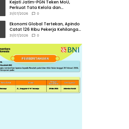
Kejati Jatim-PGN Teken MoU,
Perkuat Tata Kelola dan
Kepastian Hukum Infrastruktur
31/07/2026
0
Gas Bumi
Ekonomi Global Tertekan, Apindo
Catat 126 Ribu Pekerja Kehilangan
Pekerjaan
31/07/2026
0