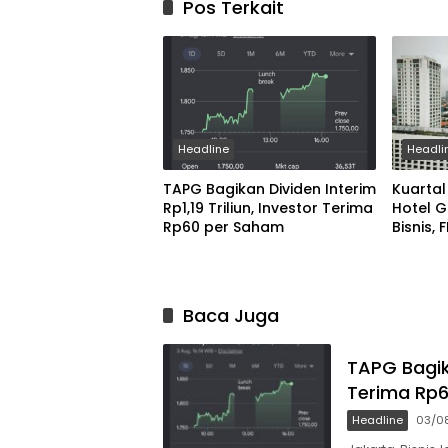
Pos Terkait
Headline
Headli
TAPG Bagikan Dividen Interim
Kuartal
Rp1,19 Triliun, Investor Terima
Hotel G
Rp60 per Saham
Bisnis, 
Stacati
Baca Juga
TAPG Bagika
Terima Rp
Headline
03/0