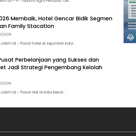
atim.Id – PT Triputra Agro Persada Tbk…
/2026 Membaik, Hotel Gencar Bidik Segmen
 dan Family Stacation
8/2026
Jatim.Id – Pasar hotel di sejumlah kota…
Pusat Perbelanjaan yang Sukses dan
set Jadi Strategi Pengembang Kelolah
8/2026
Jatim.Id – Pasar ritel di kota besar…