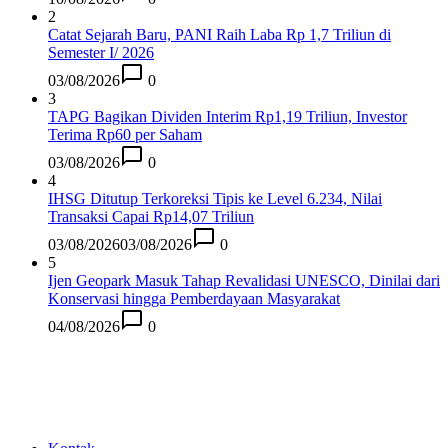
2
Catat Sejarah Baru, PANI Raih Laba Rp 1,7 Triliun di
Semester I/ 2026
03/08/2026
0
3
TAPG Bagikan Dividen Interim Rp1,19 Triliun, Investor
Terima Rp60 per Saham
03/08/2026
0
4
IHSG Ditutup Terkoreksi Tipis ke Level 6.234, Nilai
Transaksi Capai Rp14,07 Triliun
03/08/2026
03/08/2026
0
5
Ijen Geopark Masuk Tahap Revalidasi UNESCO, Dinilai dari
Konservasi hingga Pemberdayaan Masyarakat
04/08/2026
0