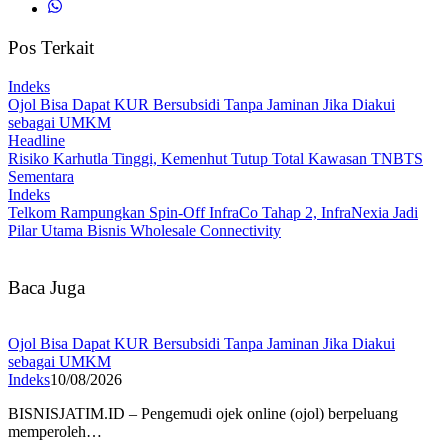
Pos Terkait
Indeks
Ojol Bisa Dapat KUR Bersubsidi Tanpa Jaminan Jika Diakui
sebagai UMKM
Headline
Risiko Karhutla Tinggi, Kemenhut Tutup Total Kawasan TNBTS
Sementara
Indeks
Telkom Rampungkan Spin-Off InfraCo Tahap 2, InfraNexia Jadi
Pilar Utama Bisnis Wholesale Connectivity
Baca Juga
Ojol Bisa Dapat KUR Bersubsidi Tanpa Jaminan Jika Diakui
sebagai UMKM
Indeks
10/08/2026
BISNISJATIM.ID – Pengemudi ojek online (ojol) berpeluang
memperoleh…