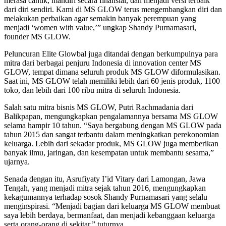
merasa cantik, mandiri secara finansial, dan menjadi versi terbaik
dari diri sendiri. Kami di MS GLOW terus mengembangkan diri dan
melakukan perbaikan agar semakin banyak perempuan yang
menjadi ‘women with value,’” ungkap Shandy Purnamasari,
founder MS GLOW.
Peluncuran Elite Glowbal juga ditandai dengan berkumpulnya para
mitra dari berbagai penjuru Indonesia di innovation center MS
GLOW, tempat dimana seluruh produk MS GLOW diformulasikan.
Saat ini, MS GLOW telah memiliki lebih dari 60 jenis produk, 1100
toko, dan lebih dari 100 ribu mitra di seluruh Indonesia.
Salah satu mitra bisnis MS GLOW, Putri Rachmadania dari
Balikpapan, mengungkapkan pengalamannya bersama MS GLOW
selama hampir 10 tahun. “Saya bergabung dengan MS GLOW pada
tahun 2015 dan sangat terbantu dalam meningkatkan perekonomian
keluarga. Lebih dari sekadar produk, MS GLOW juga memberikan
banyak ilmu, jaringan, dan kesempatan untuk membantu sesama,”
ujarnya.
Senada dengan itu, Asrufiyaty I’id Vitary dari Lamongan, Jawa
Tengah, yang menjadi mitra sejak tahun 2016, mengungkapkan
kekagumannya terhadap sosok Shandy Purnamasari yang selalu
menginspirasi. “Menjadi bagian dari keluarga MS GLOW membuat
saya lebih berdaya, bermanfaat, dan menjadi kebanggaan keluarga
serta orang-orang di sekitar,” tuturnya.