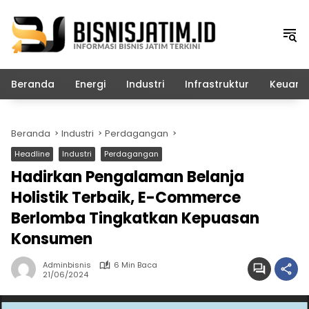
Langsung
ke
konten
Beranda
Energi
Industri
Infrastruktur
Keuang
Beranda
Industri
Perdagangan
Headline
Industri
Perdagangan
Hadirkan Pengalaman Belanja
Holistik Terbaik, E-Commerce
Berlomba Tingkatkan Kepuasan
Konsumen
Adminbisnis
6 Min Baca
21/06/2024