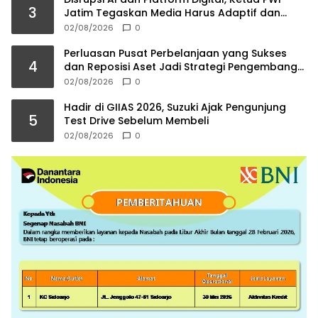
3
Jatim Tegaskan Media Harus Adaptif dan
Jaga Kredibilitas
02/08/2026
0
Perluasan Pusat Perbelanjaan yang Sukses
4
dan Reposisi Aset Jadi Strategi Pengembang
Kelolah Pasar Ritel
02/08/2026
0
Hadir di GIIAS 2026, Suzuki Ajak Pengunjung
5
Test Drive Sebelum Membeli
02/08/2026
0