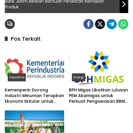
Bank Jatim Berikan Bantuan Peralatan Kemasan
Produk
Pos Terkait
Headline
Energi
Kemenperin Dorong
BPH Migas Libatkan Lulusan
Industri Minuman Terapkan
PEM Akamigas untuk
Ekonomi Sirkular untuk
Perkuat Pengawasan BBM
Perkuat Daya Saing
Subsidi