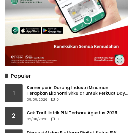
Populer
Kemenperin Dorong Industri Minuman
1
Terapkan Ekonomi Sirkular untuk Perkuat Daya
Saing
08/08/2026
0
Cek Tarif Listrik PLN Terbaru Agustus 2026
2
02/08/2026
0
Disrupsi AI dan Platform Digital, Ketua PWI