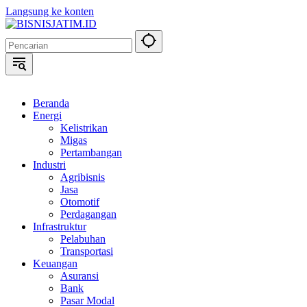
Langsung ke konten
Beranda
Energi
Kelistrikan
Migas
Pertambangan
Industri
Agribisnis
Jasa
Otomotif
Perdagangan
Infrastruktur
Pelabuhan
Transportasi
Keuangan
Asuransi
Bank
Pasar Modal