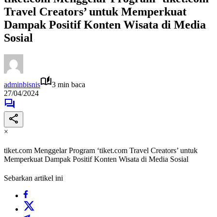
Travel Creators’ untuk Memperkuat
Dampak Positif Konten Wisata di Media
Sosial
adminbisnis
3 min baca
27/04/2024
×
tiket.com Menggelar Program ‘tiket.com Travel Creators’ untuk
Memperkuat Dampak Positif Konten Wisata di Media Sosial
Sebarkan artikel ini