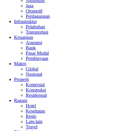
Agribisnis
Jasa
Otomotif
Perdagangan
Infrastruktur
Pelabuhan
Transportasi
Keuangan
Asuransi
Bank
Pasar Modal
Pembiayaan
Makro
Global
Nasional
Properti
Komersial
Konstruksi
Residensial
Ragam
Hotel
Kesehatan
Resto
Lain-lain
Travel