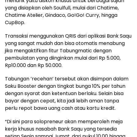
menarik yaitu diskon khusus untuk berbagai sajian
yang disiapkan oleh Soulfull, mulai dari Chatime,
Chatime Atelier, Gindaco, Go!Go! Curry, hingga
CupBop.
Transaksi menggunakan QRIS dari aplikasi Bank Saqu
yang sangat mudah dan bisa otomatis menabung
jika mengaktifkan fitur Tabungmatic dengan
pembulatan yang diinginkan mulai dari Rp 5.000,
Rp10.000 dan Rp 50.000.
Tabungan ’recehan’ tersebut akan disimpan dalam
Saku Booster dengan tingkat bunga 10% per tahun
dengan syarat dan ketentuan berlaku. Selain bisa
bayar dengan cepat, kita jadi lebih aman tanpa
perlu repot bawa uang cash atau kartu kredit.
“Di sini para solopreneur akan memperoleh meja
kerja khusus nasabah Bank Saqu yang tersedia
setiap Senin sampai Jumat, dari pukul 10.00 hingga