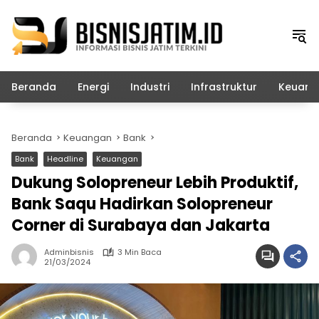
Langsung
ke
konten
Beranda
Energi
Industri
Infrastruktur
Keuang
Beranda
Keuangan
Bank
Bank
Headline
Keuangan
Dukung Solopreneur Lebih Produktif,
Bank Saqu Hadirkan Solopreneur
Corner di Surabaya dan Jakarta
Adminbisnis
3 Min Baca
21/03/2024