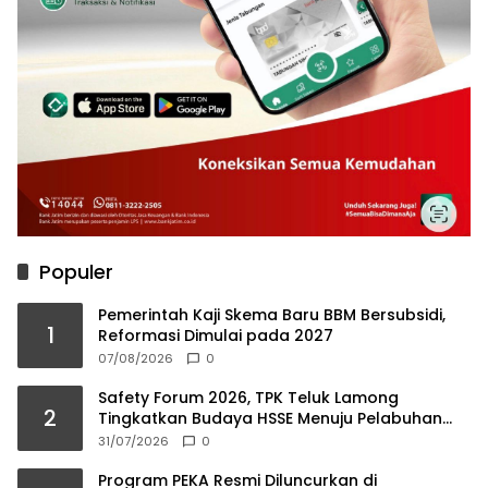
Populer
Pemerintah Kaji Skema Baru BBM Bersubsidi,
1
Reformasi Dimulai pada 2027
07/08/2026
0
Safety Forum 2026, TPK Teluk Lamong
2
Tingkatkan Budaya HSSE Menuju Pelabuhan
Berkelas Dunia
31/07/2026
0
Program PEKA Resmi Diluncurkan di