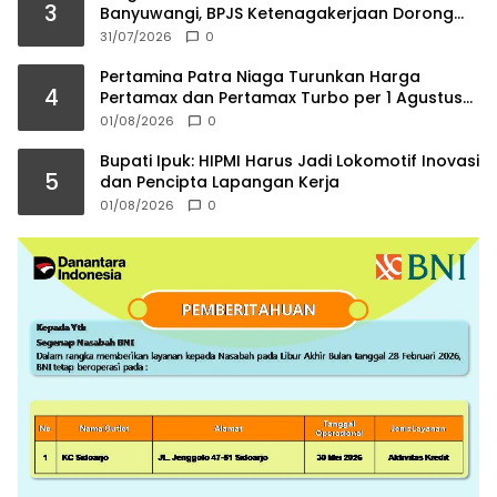
3
Banyuwangi, BPJS Ketenagakerjaan Dorong
Ahli Waris Jadi Wirausaha
31/07/2026
0
Pertamina Patra Niaga Turunkan Harga
4
Pertamax dan Pertamax Turbo per 1 Agustus
2026
01/08/2026
0
Bupati Ipuk: HIPMI Harus Jadi Lokomotif Inovasi
5
dan Pencipta Lapangan Kerja
01/08/2026
0