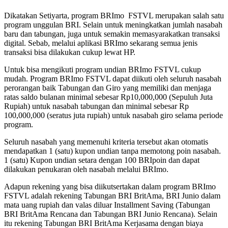
Dikatakan Setiyarta, program BRImo FSTVL merupakan salah satu
program unggulan BRI. Selain untuk meningkatkan jumlah nasabah
baru dan tabungan, juga untuk semakin memasyarakatkan transaksi
digital. Sebab, melalui aplikasi BRImo sekarang semua jenis
transaksi bisa dilakukan cukup lewat HP.
Untuk bisa mengikuti program undian BRImo FSTVL cukup
mudah. Program BRImo FSTVL dapat diikuti oleh seluruh nasabah
perorangan baik Tabungan dan Giro yang memiliki dan menjaga
ratas saldo bulanan minimal sebesar Rp10,000,000 (Sepuluh Juta
Rupiah) untuk nasabah tabungan dan minimal sebesar Rp
100,000,000 (seratus juta rupiah) untuk nasabah giro selama periode
program.
Seluruh nasabah yang memenuhi kriteria tersebut akan otomatis
mendapatkan 1 (satu) kupon undian tanpa memotong poin nasabah.
1 (satu) Kupon undian setara dengan 100 BRIpoin dan dapat
dilakukan penukaran oleh nasabah melalui BRImo.
Adapun rekening yang bisa diikutsertakan dalam program BRImo
FSTVL adalah rekening Tabungan BRI BritAma, BRI Junio dalam
mata uang rupiah dan valas diluar Installment Saving (Tabungan
BRI BritAma Rencana dan Tabungan BRI Junio Rencana). Selain
itu rekening Tabungan BRI BritAma Kerjasama dengan biaya