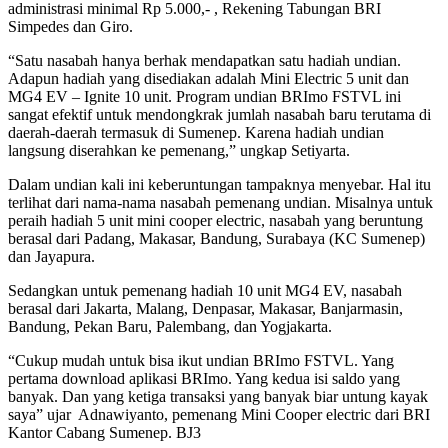
administrasi minimal Rp 5.000,- , Rekening Tabungan BRI
Simpedes dan Giro.
“Satu nasabah hanya berhak mendapatkan satu hadiah undian.
Adapun hadiah yang disediakan adalah Mini Electric 5 unit dan
MG4 EV – Ignite 10 unit. Program undian BRImo FSTVL ini
sangat efektif untuk mendongkrak jumlah nasabah baru terutama di
daerah-daerah termasuk di Sumenep. Karena hadiah undian
langsung diserahkan ke pemenang,” ungkap Setiyarta.
Dalam undian kali ini keberuntungan tampaknya menyebar. Hal itu
terlihat dari nama-nama nasabah pemenang undian. Misalnya untuk
peraih hadiah 5 unit mini cooper electric, nasabah yang beruntung
berasal dari Padang, Makasar, Bandung, Surabaya (KC Sumenep)
dan Jayapura.
Sedangkan untuk pemenang hadiah 10 unit MG4 EV, nasabah
berasal dari Jakarta, Malang, Denpasar, Makasar, Banjarmasin,
Bandung, Pekan Baru, Palembang, dan Yogjakarta.
“Cukup mudah untuk bisa ikut undian BRImo FSTVL. Yang
pertama download aplikasi BRImo. Yang kedua isi saldo yang
banyak. Dan yang ketiga transaksi yang banyak biar untung kayak
saya” ujar Adnawiyanto, pemenang Mini Cooper electric dari BRI
Kantor Cabang Sumenep. BJ3