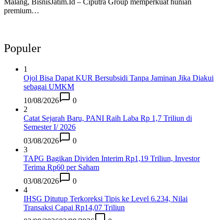
Malang, BisnisJatim.Id – Ciputra Group memperkuat hunian
premium…
Populer
1
Ojol Bisa Dapat KUR Bersubsidi Tanpa Jaminan Jika Diakui
sebagai UMKM
10/08/2026
0
2
Catat Sejarah Baru, PANI Raih Laba Rp 1,7 Triliun di
Semester I/ 2026
03/08/2026
0
3
TAPG Bagikan Dividen Interim Rp1,19 Triliun, Investor
Terima Rp60 per Saham
03/08/2026
0
4
IHSG Ditutup Terkoreksi Tipis ke Level 6.234, Nilai
Transaksi Capai Rp14,07 Triliun