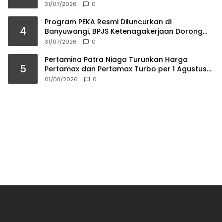
Berkelas Dunia
31/07/2026
0
Program PEKA Resmi Diluncurkan di
4
Banyuwangi, BPJS Ketenagakerjaan Dorong
Ahli Waris Jadi Wirausaha
31/07/2026
0
Pertamina Patra Niaga Turunkan Harga
5
Pertamax dan Pertamax Turbo per 1 Agustus
2026
01/08/2026
0