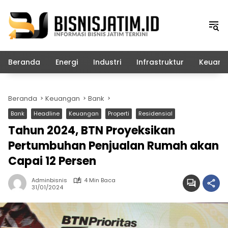
Langsung
ke
konten
Beranda
Energi
Industri
Infrastruktur
Keuang
Beranda
Keuangan
Bank
Bank
Headline
Keuangan
Properti
Residensial
Tahun 2024, BTN Proyeksikan
Pertumbuhan Penjualan Rumah akan
Capai 12 Persen
Adminbisnis
4 Min Baca
31/01/2024