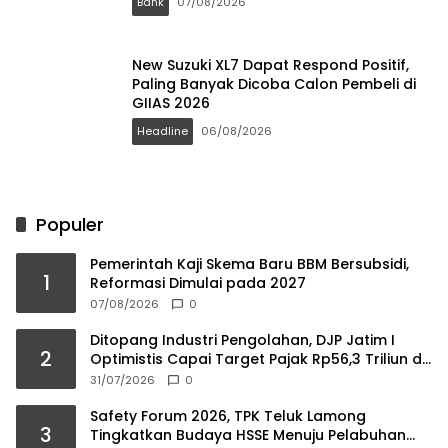
Bank
07/08/2026
New Suzuki XL7 Dapat Respond Positif,
Paling Banyak Dicoba Calon Pembeli di
GIIAS 2026
Headline
06/08/2026
Populer
Pemerintah Kaji Skema Baru BBM Bersubsidi,
1
Reformasi Dimulai pada 2027
07/08/2026
0
Ditopang Industri Pengolahan, DJP Jatim I
2
Optimistis Capai Target Pajak Rp56,3 Triliun di
2026
31/07/2026
0
Safety Forum 2026, TPK Teluk Lamong
3
Tingkatkan Budaya HSSE Menuju Pelabuhan