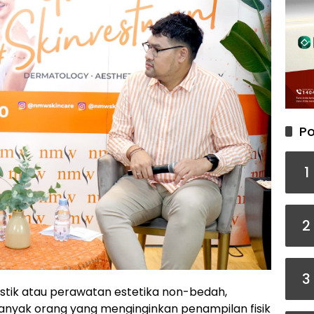
Po
1
2
3
stik atau perawatan estetika non-bedah,
anyak orang yang menginginkan penampilan fisik