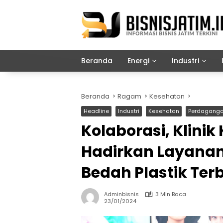
Langsung
ke
konten
Beranda
Energi
Industri
Beranda
Ragam
Kesehatan
Headline
Industri
Kesehatan
Perdagang
Kolaborasi, Klini
Hadirkan Layanan
Bedah Plastik Te
Adminbisnis
3 Min Baca
23/01/2024