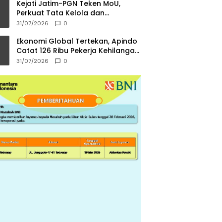
Kejati Jatim-PGN Teken MoU,
Perkuat Tata Kelola dan
Kepastian Hukum Infrastruktur
31/07/2026
0
Gas Bumi
Ekonomi Global Tertekan, Apindo
Catat 126 Ribu Pekerja Kehilangan
Pekerjaan
31/07/2026
0