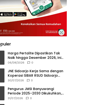
puler
Harga Pertalite Dipastikan Tak
Naik hingga Desember 2026, Ini
Penjelasan Airlangga
06/08/2026
0
JNE Sidoarjo Kerja Sama dengan
Koperasi SIBAR RSUD Sidoarjo
Barat Berikan Layanan Farmasi
30/07/2026
0
Tanpa Antri
Pengurus JMSI Banyuwangi
Periode 2025–2030 Dikukuhkan,
Komitmen Peran Media dalam
31/07/2026
0
Investasi Daerah