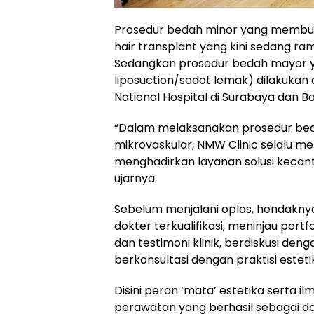
Prosedur bedah minor yang membutu
hair transplant yang kini sedang ram
Sedangkan prosedur bedah mayor y
liposuction/sedot lemak) dilakukan 
National Hospital di Surabaya dan Bal
“Dalam melaksanakan prosedur beda
mikrovaskular, NMW Clinic selalu m
menghadirkan layanan solusi kecan
ujarnya.
Sebelum menjalani oplas, hendakny
dokter terkualifikasi, meninjau portf
dan testimoni klinik, berdiskusi d
berkonsultasi dengan praktisi esteti
Disini peran ‘mata’ estetika serta 
perawatan yang berhasil sebagai do