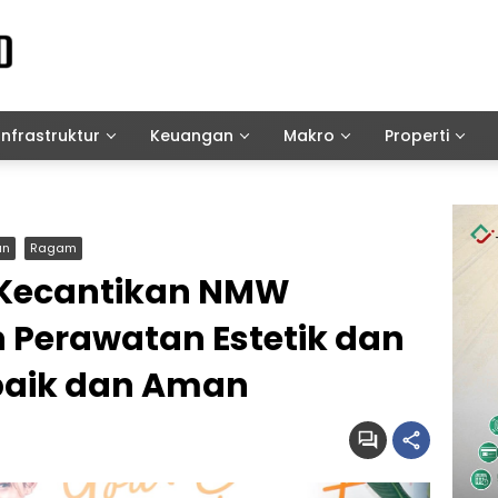
Infrastruktur
Keuangan
Makro
Properti
an
Ragam
k Kecantikan NMW
 Perawatan Estetik dan
rbaik dan Aman