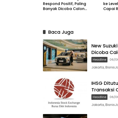
Respond Positif, Paling
ke Level
Banyak Dicoba Calon
Capai R
Pembeli di GIIAS 2026
Baca Juga
New Suzuki
Dicoba Cal
Headline
06/0
Jakarta, BisnisJ
IHSG Ditutu
Transaksi C
Headline
06/0
Jakarta, Bisnis