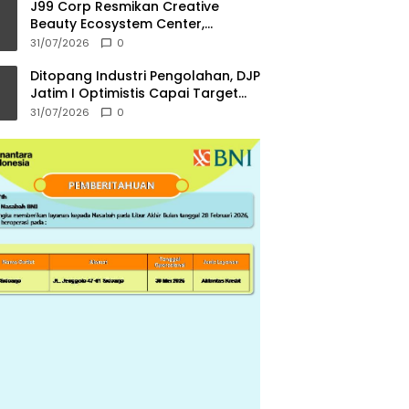
J99 Corp Resmikan Creative
Beauty Ecosystem Center,
Menekraf Dorong Ekosistem
31/07/2026
0
Industri Kreatif
Ditopang Industri Pengolahan, DJP
Jatim I Optimistis Capai Target
Pajak Rp56,3 Triliun di 2026
31/07/2026
0