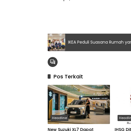
IKEA Peduli Suasana Rumah y
Pos Terkait
Headline
Headli
New Suzuki XL7 Dapat
IHSG Di