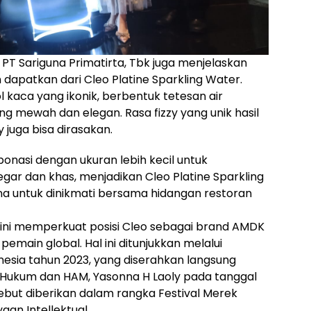
T Sariguna Primatirta, Tbk juga menjelaskan
apatkan dari Cleo Platine Sparkling Water.
l kaca yang ikonik, berbentuk tetesan air
g mewah dan elegan. Rasa fizzy yang unik hasil
 juga bisa dirasakan.
nasi dengan ukuran lebih kecil untuk
egar dan khas, menjadikan Cleo Platine Sparkling
na untuk dinikmati bersama hidangan restoran
 ini memperkuat posisi Cleo sebagai brand AMDK
main global. Hal ini ditunjukkan melalui
sia tahun 2023, yang diserahkan langsung
i Hukum dan HAM, Yasonna H Laoly pada tanggal
but diberikan dalam rangka Festival Merek
aan Intellektual.