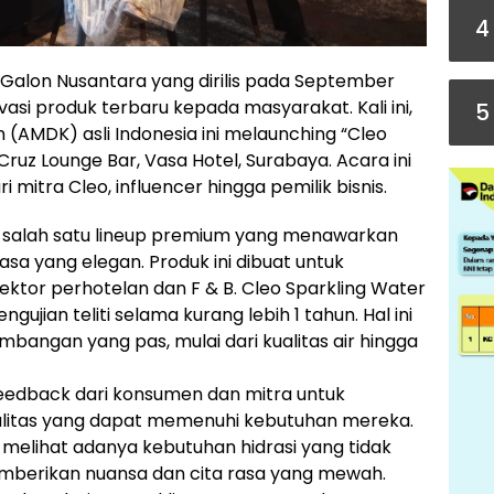
4
Galon Nusantara yang dirilis pada September
vasi produk terbaru kepada masyarakat. Kali ini,
5
AMDK) asli Indonesia ini melaunching “Cleo
 Cruz Lounge Bar, Vasa Hotel, Surabaya. Acara ini
i mitra Cleo, influencer hingga pemilik bisnis.
ah salah satu lineup premium yang menawarkan
asa yang elegan. Produk ini dibuat untuk
ektor perhotelan dan F & B. Cleo Sparkling Water
ngujian teliti selama kurang lebih 1 tahun. Hal ini
bangan yang pas, mulai dari kualitas air hingga
eedback dari konsumen dan mitra untuk
litas yang dapat memenuhi kebutuhan mereka.
i melihat adanya kebutuhan hidrasi yang tidak
mberikan nuansa dan cita rasa yang mewah.