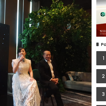
Po
1
2
3