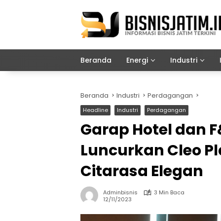
Langsung
ke
konten
Beranda
Energi
Industri
Beranda
Industri
Perdagangan
Headline
Industri
Perdagangan
Garap Hotel dan F
Luncurkan Cleo Pl
Citarasa Elegan
Adminbisnis
3 Min Baca
12/11/2023