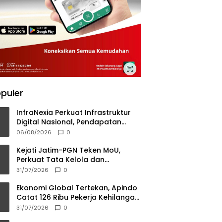
puler
InfraNexia Perkuat Infrastruktur
Digital Nasional, Pendapatan
Eksternal Melonjak 31 Persen
06/08/2026
0
Kejati Jatim-PGN Teken MoU,
Perkuat Tata Kelola dan
Kepastian Hukum Infrastruktur
31/07/2026
0
Gas Bumi
Ekonomi Global Tertekan, Apindo
Catat 126 Ribu Pekerja Kehilangan
Pekerjaan
31/07/2026
0