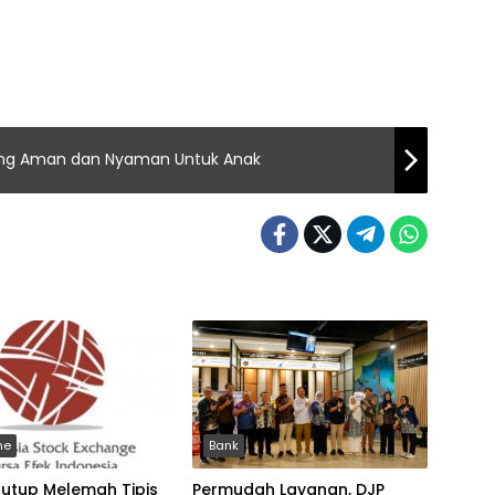
ang Aman dan Nyaman Untuk Anak
ne
Bank
tutup Melemah Tipis
Permudah Layanan, DJP