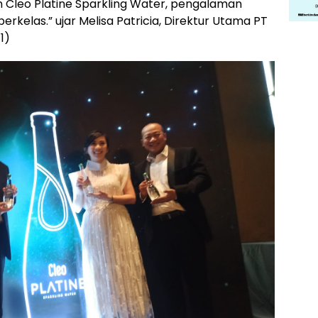
 Cleo Platine Sparkling Water, pengalaman
rkelas.” ujar Melisa Patricia, Direktur Utama PT
1)