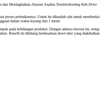
si dan Meningkatkan Akurasi Analisa
Troubleshooting Kiln Drive
 proses perbaikannya. Untuk itu dibuatlah alat untuk mendeteksi
ngguan dalam waktu kurang dari 1 menit.
mpak pada kehilangan produksi. Dengan adanya inovasi ini, setiap
ahun. Benefit ini dihitung berdasarkan
down time
yang diakibatkan