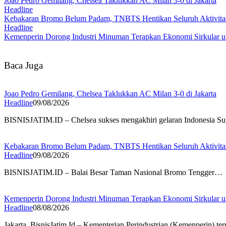
Joao Pedro Gemilang, Chelsea Taklukkan AC Milan 3-0 di Jakarta
Headline
Kebakaran Bromo Belum Padam, TNBTS Hentikan Seluruh Aktivita
Headline
Kemenperin Dorong Industri Minuman Terapkan Ekonomi Sirkular u
Baca Juga
Joao Pedro Gemilang, Chelsea Taklukkan AC Milan 3-0 di Jakarta
Headline
09/08/2026
BISNISJATIM.ID – Chelsea sukses mengakhiri gelaran Indonesia S
Kebakaran Bromo Belum Padam, TNBTS Hentikan Seluruh Aktivita
Headline
09/08/2026
BISNISJATIM.ID – Balai Besar Taman Nasional Bromo Tengger…
Kemenperin Dorong Industri Minuman Terapkan Ekonomi Sirkular u
Headline
08/08/2026
Jakarta, BisnisJatim.Id – Kementerian Perindustrian (Kemenperin) 