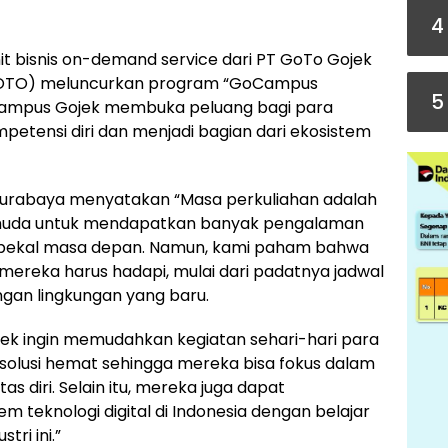
4
it bisnis on-demand service dari PT GoTo Gojek
 GOTO) meluncurkan program “GoCampus
5
Campus Gojek membuka peluang bagi para
etensi diri dan menjadi bagian dari ekosistem
 Surabaya menyatakan “Masa perkuliahan adalah
 muda untuk mendapatkan banyak pengalaman
 bekal masa depan. Namun, kami paham bahwa
ereka harus hadapi, mulai dari padatnya jadwal
ngan lingkungan yang baru.
k ingin memudahkan kegiatan sehari-hari para
lusi hemat sehingga mereka bisa fokus dalam
 diri. Selain itu, mereka juga dapat
m teknologi digital di Indonesia dengan belajar
tri ini.”