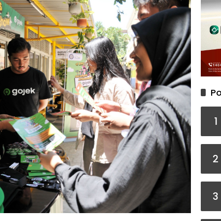
Po
1
2
3