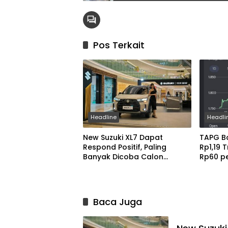
Pos Terkait
Headline
Headli
New Suzuki XL7 Dapat
TAPG Ba
Respond Positif, Paling
Rp1,19 T
Banyak Dicoba Calon
Rp60 p
Pembeli di GIIAS 2026
Baca Juga