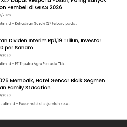
 XL7 Dapat Respond Positif, Paling Banyak
on Pembeli di GIIAS 2026
8/2026
atim.Id – Kehadiran Suzuki XL7 terbaru pada…
n Dividen Interim Rp1,19 Triliun, Investor
60 per Saham
8/2026
atim.Id – PT Triputra Agro Persada Tbk…
/2026 Membaik, Hotel Gencar Bidik Segmen
 dan Family Stacation
8/2026
Jatim.Id – Pasar hotel di sejumlah kota…