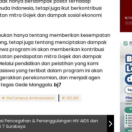
ak hanya berdampak positif terhadap
a Indonesia, tetapi juga ikut berkontribusi
an mitra Gojek dan dampak sosial ekonomi
ukan hanya tentang memberikan kesempatan
g, tetapi juga tentang menciptakan dampak
bahwa program ini akan memberikan kontribusi
ngkatan pendapatan mitra Gojek dan dampak
 Melalui pendidikan dan pelatihan yang kami
siswa yang terlibat dalam program ini akan
gerakkan perekonomian, dan menjadi agen
” tegas Gede Manggala.
bj7
GoCampus Ambassador
GOJEK
kasi Pencegahan & Penanggulangan HIV AIDS dan
i 7 Surabaya