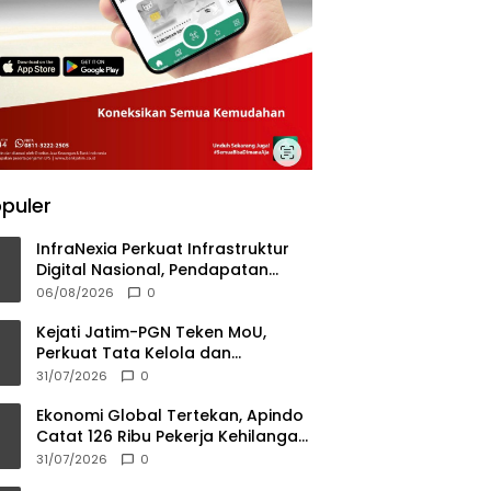
puler
InfraNexia Perkuat Infrastruktur
Digital Nasional, Pendapatan
Eksternal Melonjak 31 Persen
06/08/2026
0
Kejati Jatim-PGN Teken MoU,
Perkuat Tata Kelola dan
Kepastian Hukum Infrastruktur
31/07/2026
0
Gas Bumi
Ekonomi Global Tertekan, Apindo
Catat 126 Ribu Pekerja Kehilangan
Pekerjaan
31/07/2026
0