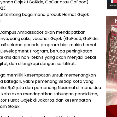
layanan Gojek (GoRide, GoCar atau GoFood)
23.
ial tentang bagaimana produk Hemat Gojek
.
 GoCampus Ambassador akan mendapatkan
nya, uang saku, voucher Gojek (GoFood, GoRide,
usif selama periode program biar makin hemat.
f Development Program, berupa peningkatan
 teknis dan non-teknis yang akan menjadi bekal
ital, dan dilengkapi dengan sertifikat.
juga memiliki kesempatan untuk memenangkan
ua kategori, yakni pemenang Setiap Kota yang
lai Rp2 juta dan pemenang Nasional di mana dua
p kota akan mendapatkan tabungan pendidikan,
or Pusat Gojek di Jakarta, dan kesempatan
ram Gojek.