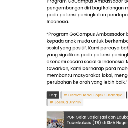
Program GoCampus Ambassador tid
pengembangan diri bagi kalangan mud
pada potensi peningkatan pendapat
Indonesia.
“Program GoCampus Ambassador b
kepada anak muda untuk berkemban
sosial yang positif. Kami percaya 
yang signifikan pada potensi peni
ekonomi secara sosial di Indonesia.
tawarkan, kami berharap para maha
membantu masyarakat lokal, meng
perubahan ke arah yang lebih baik,
Tag:
District Head Gojek Surabaya
Joshua Jimmy
PGN Gelar Sosialisasi dan Edu
Tuberkulosis (TB) di SMA Neger