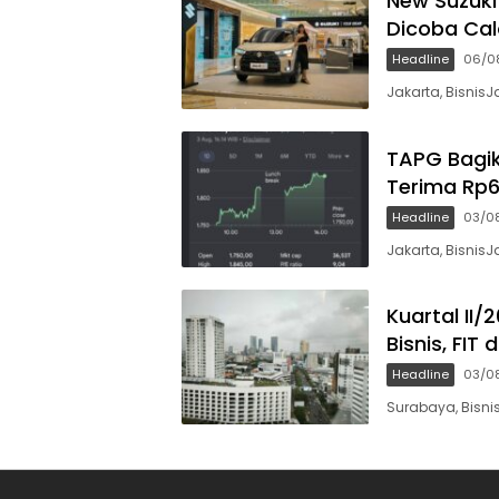
New Suzuki
Dicoba Cal
Headline
06/0
Jakarta, BisnisJ
TAPG Bagika
Terima Rp
Headline
03/0
Jakarta, BisnisJ
Kuartal II
Bisnis, FIT
Headline
03/0
Surabaya, Bisnis