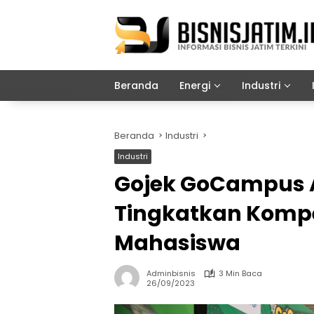
Langsung
ke
konten
Beranda
Energi
Industri
Beranda
Industri
Industri
Gojek GoCampus 
Tingkatkan Kompet
Mahasiswa
Adminbisnis
3 Min Baca
26/09/2023