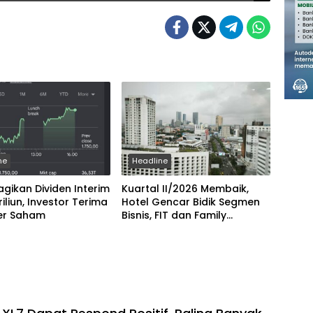
ne
Headline
gikan Dividen Interim
Kuartal II/2026 Membaik,
riliun, Investor Terima
Hotel Gencar Bidik Segmen
er Saham
Bisnis, FIT dan Family
Stacation