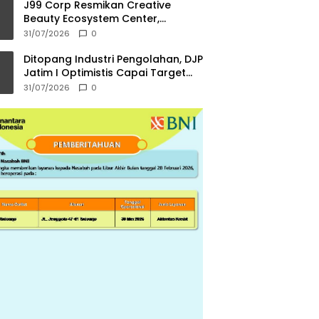
J99 Corp Resmikan Creative
Beauty Ecosystem Center,
Menekraf Dorong Ekosistem
31/07/2026
0
Industri Kreatif
Ditopang Industri Pengolahan, DJP
Jatim I Optimistis Capai Target
Pajak Rp56,3 Triliun di 2026
31/07/2026
0