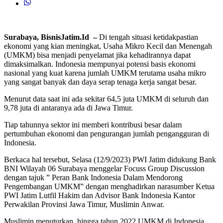
Surabaya, BisnisJatim.Id –
Di tengah situasi ketidakpastian
ekonomi yang kian meningkat, Usaha Mikro Kecil dan Menengah
(UMKM) bisa menjadi penyelamat jika kehadirannya dapat
dimaksimalkan. Indonesia mempunyai potensi basis ekonomi
nasional yang kuat karena jumlah UMKM terutama usaha mikro
yang sangat banyak dan daya serap tenaga kerja sangat besar.
Menurut data saat ini ada sekitar 64,5 juta UMKM di seluruh dan
9,78 juta di antaranya ada di Jawa Timur.
Tiap tahunnya sektor ini memberi kontribusi besar dalam
pertumbuhan ekonomi dan pengurangan jumlah pengangguran di
Indonesia.
Berkaca hal tersebut, Selasa (12/9/2023) PWI Jatim didukung Bank
BNI Wilayah 06 Surabaya menggelar Focuss Group Discussion
dengan tajuk ” Peran Bank Indonesia Dalam Mendorong
Pengembangan UMKM” dengan menghadirkan narasumber Ketua
PWI Jatim Lutfil Hakim dan Advisor Bank Indonesia Kantor
Perwakilan Provinsi Jawa Timur, Muslimin Anwar.
Muslimin menuturkan, hingga tahun 2022 UMKM di Indonesia