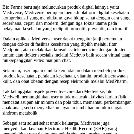
Bio Farma baru saja meluncurkan produk digital lainnya yaitu
Mediverse, Mediverse bertujuan menjadi platform digital kesehatan
komprehensif yang mendukung gaya hidup sehat dengan cara yang
sederhana, cepat, dan modern, dengan tiga fokus utama pada
pelayanan kesehatan yang meliputi promotif, preventif, dan kuratif.
Dalam aplikasi Mediverse, user dapat mengatur janji pertemuan
dengan dokter di fasilitas kesehatan yang dipilih melalui fitur
Medpoint, atau melakukan konsultasi telemedicine dengan dokter
umum atau dokter spesialis melalui Medevo baik secara virtual tatap
muka/panggilan video maupun chat.
Selain itu, user juga memiliki kemudahan dalam membeli produk-
produk kesehatan, peralatan kesehatan, vitamin, produk perawatan
kulit, dan obat-obatan dengan resep elektronik melalui MedPharm.
Tak ketinggalan aspek preventive care dari Mediverse, fitur
Medwell memungkinkan user untuk melacak aktivitas harian fisik,
mencatat asupan air minum dan pola tidur, memantau perkembangan
anak-anak, serta menyediakan layanan tambahan untuk mengatasi
sindrom metabolik.
Sebagai satu solusi sehat untuk keluarga, Mediverse juga
menyediakan layanan Electronic Health Record (EHR) yang
memudahkan user dalam mengelola riwayat kesehatan setiap