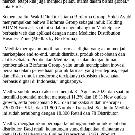
market, tetapi kita juga menjadi pelaku utama dalam bisnis global,”
kata Erick.
Sementara itu, Wakil Direktur Utama Biofarma Group, Soleh Ayubi
menyampaikan bahwa Biofarma Group sebagai induk Holding
BUMN Farmasi, saat ini sudah mengembangkan Marketplace
berbasis web dan aplikasi dengan nama Medicine Distribution
Business Zone (Medbiz by Bio Farma).
“Medbiz merupakan bukti transformasi digital yang akan menjadi
marketplace end-to-end, untuk distribusi produk obat-obatan dan
alat kesehatan. Pembuatan Medbiz ini, sejalan dengan tujuan
pembentukan Biofarma Group, yaitu untuk menciptakan inovasi
bersama dalam penyediaan produk farmasi yang terintegrasi, cepat
dan efisien untuk mendorong terciptanya ekosistem kesehatan
berbasis digital di Indonesia,” ungkapnya.
Medbiz sudah bisa di akses semenjak 31 Agustus 2022 dan saat ini
memiliki potential market mencapai 11,3% dan 18 % New outlets
growth, serta pencapaian SKU dan tranksaksi sudah mencapai
230.000++ SKU dan 11.800 Number Transaksi. Selain itu Medbiz
ini sudah terhubung dengan 18.300 Retail dan 78 Distributor.
Medbiz menghadirkan berbagai keuntungan baik untuk retail dan
distributor. Bagi retail, keuntungan yang didapatkan diantaranya
yaitu B2B Marketplace, Online Transaction (24/7), Product