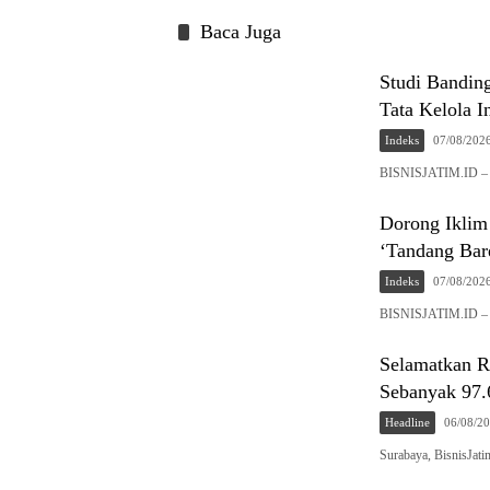
Baca Juga
Studi Banding
Tata Kelola I
Indeks
07/08/202
BISNISJATIM.ID – Se
Dorong Iklim
‘Tandang Bar
Indeks
07/08/202
BISNISJATIM.ID – P
Selamatkan R
Sebanyak 97.
Headline
06/08/2
Surabaya, BisnisJat