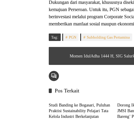
Dukungan dari masyarakat, khususnya diseki
kemajuan Perseroan. Untuk itu, PGN sebaga
berinvestasi melalui program Corporate So
memberikan manfaat sosial maupun ekonomi 
Tag:
PGN
Subholding Gas Pertamina
Momen IdulAdha 1444 H, SIG Salurk
Pos Terkait
Indeks
Indeks
Studi Banding ke Bogasari, Puluhan
Dorong Ik
Praktisi Sustainability Pelajari Tata
JMSI Ban
Kelola Industri Berkelanjutan
Bareng’ P