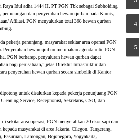
3
i Raya Idul adha 1444 H, PT PGN Tbk sebagai Subholding
, pemotongan dan penyerahan hewan qurban pada Kamis,
aan/ Afiliasi, PGN menyalurkan total 368 hewan qurban
4
mbing.
 pekerja penunjang, masyarakat sekitar area operasi PGN
5
s). Penyerahan hewan qurban merupakan agenda rutin PGN
ha. PGN berharap, penyaluran hewan qurban dapat
n bagi perusahaan,” jelas Direktur Infrastruktur dan
ra penyerahan hewan qurban secara simbolik di Kantor
 dipotong untuk disalurkan kepada pekerja penunjuang PGN
 Cleaning Service, Receptionist, Sekretaris, CSO, dan
 di sekitar area operasi, PGN menyerahkan 20 ekor sapi dan
 kepada masyarakat di area Jakarta, Cilegon, Tangerang,
, Pasuruan, Lamongan, Bojonegoro, Yogyakarta,