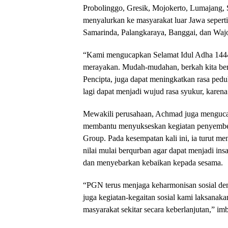
Probolinggo, Gresik, Mojokerto, Lumajang
menyalurkan ke masyarakat luar Jawa sepert
Samarinda, Palangkaraya, Banggai, dan Waj
“Kami mengucapkan Selamat Idul Adha 1444
merayakan. Mudah-mudahan, berkah kita be
Pencipta, juga dapat meningkatkan rasa pedu
lagi dapat menjadi wujud rasa syukur, kare
Mewakili perusahaan, Achmad juga mengucap
membantu menyukseskan kegiatan penyembel
Group. Pada kesempatan kali ini, ia turut m
nilai mulai berqurban agar dapat menjadi in
dan menyebarkan kebaikan kepada sesama.
“PGN terus menjaga keharmonisan sosial de
juga kegiatan-kegaitan sosial kami laksana
masyarakat sekitar secara keberlanjutan,” i