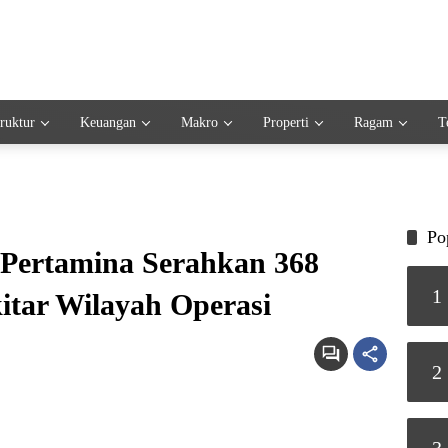
truktur
Keuangan
Makro
Properti
Ragam
T
Po
Pertamina Serahkan 368
1
itar Wilayah Operasi
2