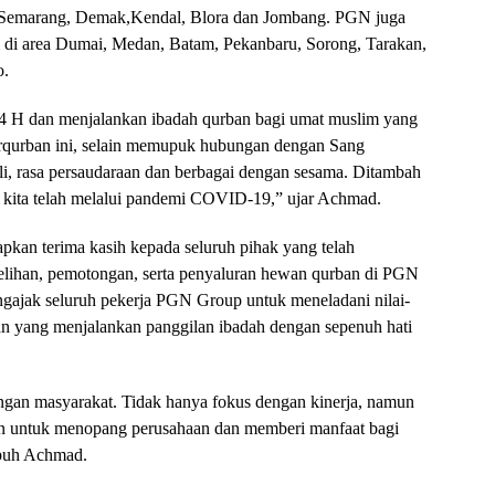
, Semarang, Demak,Kendal, Blora dan Jombang. PGN juga
i di area Dumai, Medan, Batam, Pekanbaru, Sorong, Tarakan,
o.
 H dan menjalankan ibadah qurban bagi umat muslim yang
rqurban ini, selain memupuk hubungan dengan Sang
li, rasa persaudaraan dan berbagai dengan sesama. Ditambah
na kita telah melalui pandemi COVID-19,” ujar Achmad.
kan terima kasih kepada seluruh pihak yang telah
ihan, pemotongan, serta penyaluran hewan qurban di PGN
engajak seluruh pekerja PGN Group untuk meneladani nilai-
san yang menjalankan panggilan ibadah dengan sepenuh hati
ngan masyarakat. Tidak hanya fokus dengan kinerja, namun
kan untuk menopang perusahaan dan memberi manfaat bagi
mbuh Achmad.