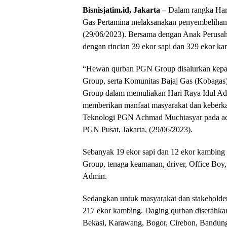
Bisnisjatim.id, Jakarta –
Dalam rangka Har
Gas Pertamina melaksanakan penyembelihan
(29/06/2023). Bersama dengan Anak Perusah
dengan rincian 39 ekor sapi dan 329 ekor ka
“Hewan qurban PGN Group disalurkan kepada
Group, serta Komunitas Bajaj Gas (Kobaga
Group dalam memuliakan Hari Raya Idul Ad
memberikan manfaat masyarakat dan keberkaha
Teknologi PGN Achmad Muchtasyar pada aca
PGN Pusat, Jakarta, (29/06/2023).
Sebanyak 19 ekor sapi dan 12 ekor kambing
Group, tenaga keamanan, driver, Office Boy,
Admin.
Sedangkan untuk masyarakat dan stakeholder
217 ekor kambing. Daging qurban diserahkan
Bekasi, Karawang, Bogor, Cirebon, Bandung