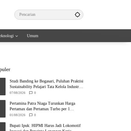
eknologi
Umum
puler
Studi Banding ke Bogasari, Puluhan Praktisi
Sustainability Pelajari Tata Kelola Industri
Berkelanjutan
07/08/2026
0
Pertamina Patra Niaga Turunkan Harga
Pertamax dan Pertamax Turbo per 1
Agustus 2026
01/08/2026
0
Bupati Ipuk: HIPMI Harus Jadi Lokomotif