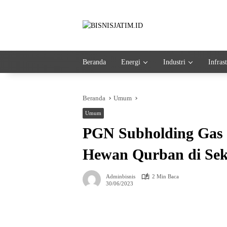
Langsung
ke
konten
Beranda
Energi
Industri
Infras
Beranda
Umum
Umum
PGN Subholding Gas 
Hewan Qurban di Sek
Adminbisnis
2 Min Baca
30/06/2023