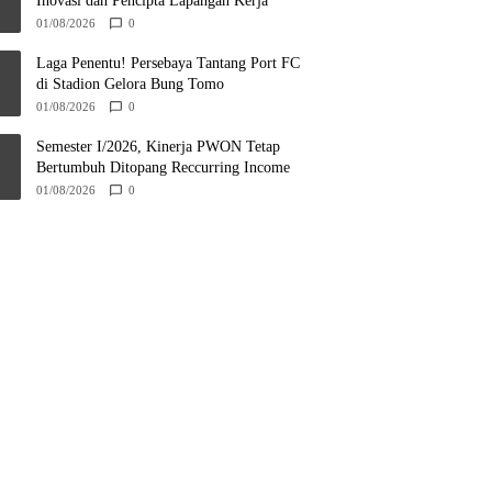
Inovasi dan Pencipta Lapangan Kerja
01/08/2026
0
Laga Penentu! Persebaya Tantang Port FC
di Stadion Gelora Bung Tomo
01/08/2026
0
Semester I/2026, Kinerja PWON Tetap
Bertumbuh Ditopang Reccurring Income
01/08/2026
0