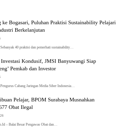
 ke Bogasari, Puluhan Praktisi Sustainability Pelajari
ndustri Berkelanjutan
6
banyak 40 praktisi dan pemerhati sustainability…
 Investasi Kondusif, JMSI Banyuwangi Siap
eng’ Pemkab dan Investor
6
engurus Cabang Jaringan Media Siber Indonesia…
ibuan Pelajar, BPOM Surabaya Musnahkan
677 Obat Ilegal
026
im.Id – Balai Besar Pengawas Obat dan…